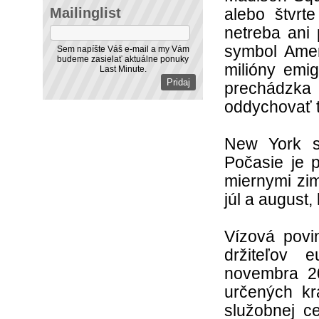
Mailinglist
alebo štvrt
netreba ani
symbol Amer
Sem napíšte Váš e-mail a my Vám
budeme zasielať aktuálne ponuky
milióny emi
Last Minute.
prechádzk
oddychovať 
New York s
Počasie je p
miernymi zi
júl a august
Vízová povi
držiteľov 
novembra 2
určených kr
služobnej c