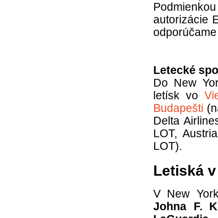
Podmienkou
autorizácie 
odporúčame 
Letecké spo
Do New York
letísk vo
Vi
Budapešti
(n
Delta Airline
LOT, Austri
LOT).
Letiská 
V New York
Johna F. 