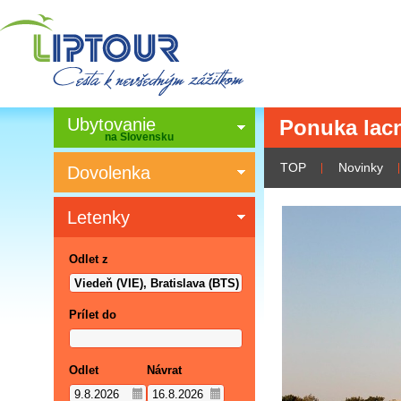
Ubytovanie
Ponuka lacn
na Slovensku
TOP
Novinky
Dovolenka
Letenky
Odlet z
Prílet do
Odlet
Návrat