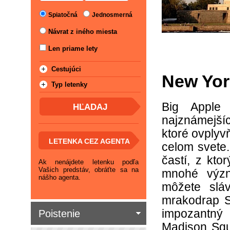
Spiatočná
Jednosmerná
Návrat z iného miesta
Len priame lety
Cestujúci
New Yor
Typ letenky
Big Apple
najznámejší
ktoré ovplyvň
LETENKA CEZ AGENTA
celom svete
častí, z kto
Ak nenájdete letenku podľa
Vašich predstáv, obráťte sa na
mnohé význa
nášho agenta.
môžete slá
mrakodrap S
impozantný 
Poistenie
Madison Squ