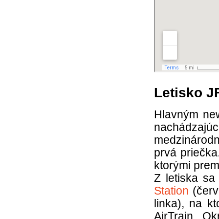
Letisko J
Hlavným new
nachádzajú
medzinárodný
prvá priečka
ktorými prem
Z letiska s
Station
(červ
linka), na k
AirTrain. O