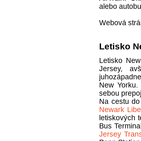
alebo autobu
Webová strán
Letisko N
Letisko New
Jersey, av
juhozápadne
New Yorku. V
sebou prepoj
Na cestu do
Newark Liber
letiskových 
Bus Terminal
Jersey Trans