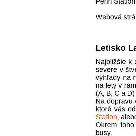
Penn Station
Webová strán
Letisko L
Najbližšie k
severe v štv
výhľady na 
na lety v rá
(A, B, C a D
Na dopravu d
ktoré vás od
Station
, ale
Okrem toho 
busy.