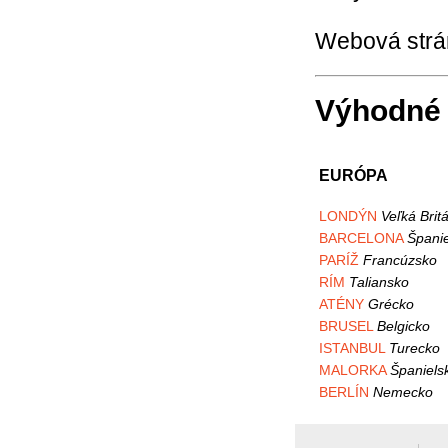
Webová strán
Výhodné 
EURÓPA
LONDÝN
Veľká Brit
BARCELONA
Špani
PARÍŽ
Francúzsko
RÍM
Taliansko
ATÉNY
Grécko
BRUSEL
Belgicko
ISTANBUL
Turecko
MALORKA
Španiels
BERLÍN
Nemecko