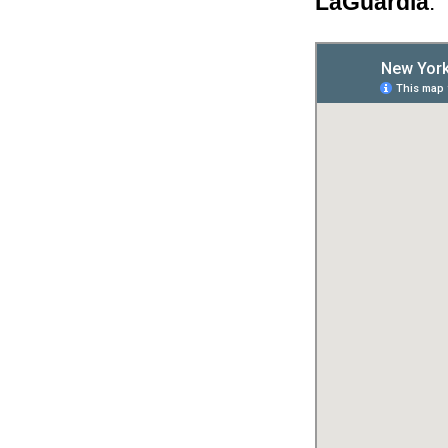
LaGuardia
.