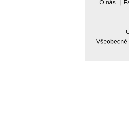
O nás
F
Všeobecné