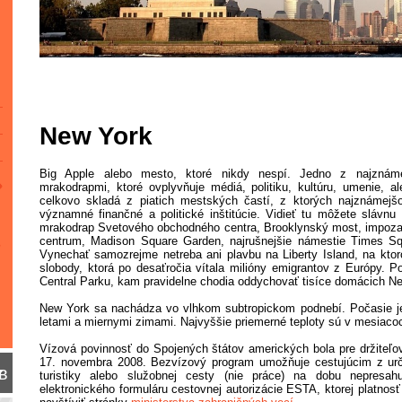
New York
Big Apple alebo mesto, ktoré nikdy nespí. Jedno z najznámej
mrakodrapmi, ktoré ovplyvňuje médiá, politiku, kultúru, umenie,
celkovo skladá z piatich mestských častí, z ktorých najznámejš
významné finančné a politické inštitúcie. Vidieť tu môžete slávn
mrakodrap Svetového obchodného centra, Brooklynský most, impozan
centrum, Madison Square Garden, najrušnejšie námestie Times Squa
Vynechať samozrejme netreba ani plavbu na Liberty Island, na k
slobody, ktorá po desaťročia vítala milióny emigrantov z Európy.
Central Parku, kam pravidelne chodia oddychovať tisíce domácich N
New York sa nachádza vo vlhkom subtropickom podnebí. Počasie je 
letami a miernymi zimami. Najvyššie priemerné teploty sú v mesiacoc
Vízová povinnosť do Spojených štátov amerických bola pre držiteľ
17. novembra 2008. Bezvízový program umožňuje cestujúcim z ur
в
turistiky alebo služobnej cesty (nie práce) na dobu nepresa
elektronického formuláru cestovnej autorizácie ESTA, ktorej platnos