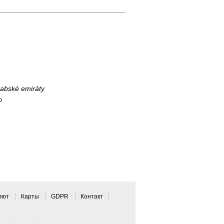
abské emiráty
o
алют
Карты
GDPR
Контакт