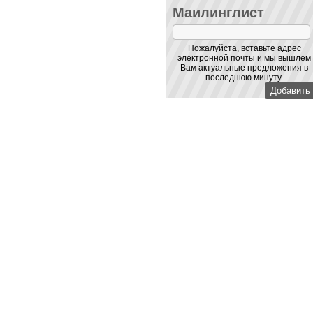
Маилинглист
Пожалуйста, вставьте адрес
электронной почты и мы вышлем
Вам актуальные предложения в
последнюю минуту.