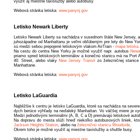
využiť aj miestne taxislužby alebo autobusy.
Webová stránka letiska:
www.panynj.gov
Letisko Newark Liberty
Letisko Newark Liberty sa nachádza v susednom štáte New Jersey, a
juhozápadne od Manhattanu je veľmi obľúbeným pre lety do New Yorku
sú medzi sebou prepojené letiskovým vlakom AirTrain -
mapa letiska
.
Na cestu do centra New Yorku je možné využiť napr. autobus
Newar
priamo spred letiskových terminálov a konečnú stanicu má na Port 
40. Street, alebo vlaky
New Jersey Transit
zo železničnej stanice
Manhattane.
Webová stránka letiska:
www.panynj.gov
Letisko LaGuardia
Najbližšie k centru je letisko LaGuardia, ktoré sa nachádza na sever
dych berúce výhľady na neďaleký Manhattan. Vo väčšej miere je vy
Medzi jednotlivými terminálmi (A, B, C a D) premávajú letiskové aut
Na dopravu do mesta slúži hneď niekoľko autobusových liniek, kto
Jackson Heights Station
, alebo na
železničnú stanicu Woodside
.
Okrem toho je možné využiť aj miestne taxislužby a shuttle busy.
Webová stránka letiska:
www.panynj.gov