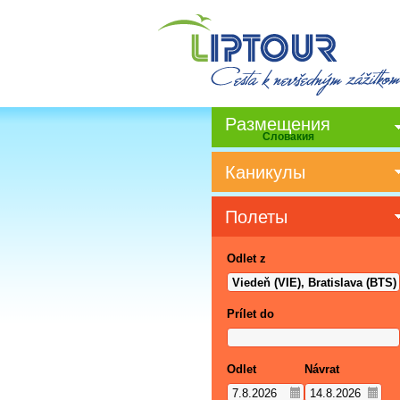
Pазмещения
Словакия
Каникулы
Полеты
Odlet z
Prílet do
Odlet
Návrat