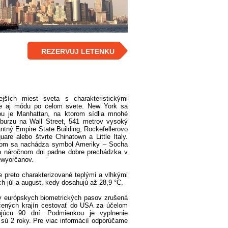
REZERVUJ LETENKU
ších miest sveta s charakteristickými
 ale aj módu po celom svete. New York sa
ou je Manhattan, na ktorom sídlia mnohé
u burzu na Wall Street, 541 metrov vysoký
tný Empire State Building, Rockefellerovo
re alebo štvrte Chinatown a Little Italy.
torom sa nachádza symbol Ameriky – Socha
 Po náročnom dni padne dobre prechádzka v
ewyorčanov.
preto charakterizované teplými a vlhkými
h júl a august, kedy dosahujú až 28,9 °C.
ov európskych biometrických pasov zrušená
čených krajín cestovať do USA za účelom
hujúcu 90 dní. Podmienkou je vyplnenie
ť sú 2 roky. Pre viac informácií odporúčame