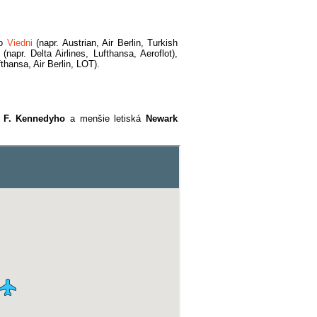
vo
Viedni
(napr. Austrian, Air Berlin, Turkish
e
(napr. Delta Airlines, Lufthansa, Aeroflot),
fthansa, Air Berlin, LOT).
a F. Kennedyho
a menšie letiská
Newark