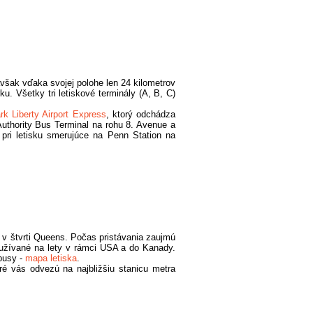
však vďaka svojej polohe len 24 kilometrov
. Všetky tri letiskové terminály (A, B, C)
k Liberty Airport Express
, ktorý odchádza
Authority Bus Terminal na rohu 8. Avenue a
 pri letisku smerujúce na Penn Station na
e v štvrti Queens. Počas pristávania zaujmú
užívané na lety v rámci USA a do Kanady.
obusy -
mapa letiska
.
ré vás odvezú na najbližšiu stanicu metra