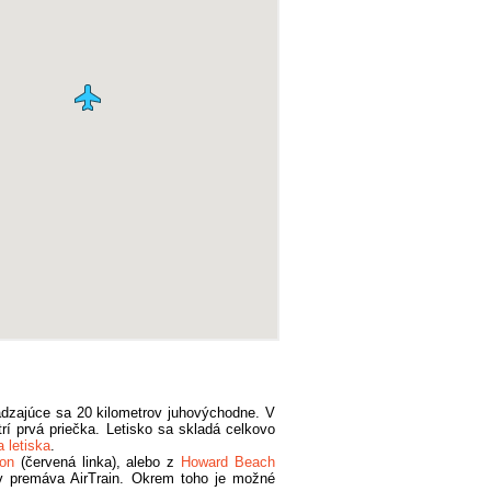
dzajúce sa 20 kilometrov juhovýchodne. V
í prvá priečka. Letisko sa skladá celkovo
 letiska
.
on
(červená linka), alebo z
Howard Beach
lov premáva AirTrain. Okrem toho je možné