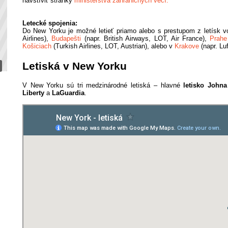
navštíviť stránky
ministerstva zahraničných vecí.
Letecké spojenia:
Do New Yorku je možné letieť priamo alebo s prestupom z letísk 
Airlines),
Budapešti
(napr. British Airways, LOT, Air France),
Prah
Košiciach
(Turkish Airlines, LOT, Austrian), alebo v
Krakove
(napr. Lu
Letiská v New Yorku
V New Yorku sú tri medzinárodné letiská – hlavné
letisko John
Liberty
a
LaGuardia
.