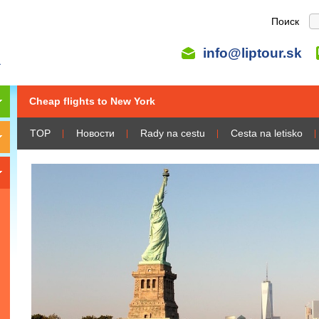
Поиск
info@liptour.sk
Cheap flights to New York
TOP
Новости
Rady na cestu
Cesta na letisko