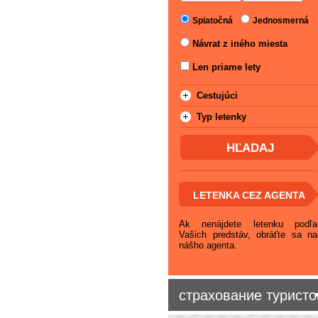
Spiatočná
Jednosmerná
Návrat z iného miesta
Len priame lety
Cestujúci
Typ letenky
LETENKA CEZ AGENTA
Ak nenájdete letenku podľa
Vašich predstáv, obráťte sa na
nášho agenta.
страхование туристо