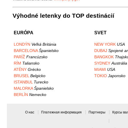
Výhodné letenky do TOP destinácií
EURÓPA
SVET
LONDÝN
Veľká Británia
NEW YORK
USA
BARCELONA
Španielsko
DUBAJ
Spojené ar
PARÍŽ
Francúzsko
BANGKOK
Thajsk
RÍM
Taliansko
SYDNEY
Austrália
ATÉNY
Grécko
MIAMI
USA
BRUSEL
Belgicko
TOKIO
Japonsko
ISTANBUL
Turecko
MALORKA
Španielsko
BERLÍN
Nemecko
О нас
Платежная информация
Партнеры
Курсы в