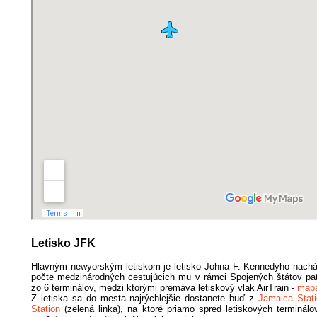
Letisko JFK
Hlavným newyorským letiskom je letisko Johna F. Kennedyho nachá
počte medzinárodných cestujúcich mu v rámci Spojených štátov patr
zo 6 terminálov, medzi ktorými premáva letiskový vlak AirTrain -
mapa
Z letiska sa do mesta najrýchlejšie dostanete buď z
Jamaica Stati
Station
(zelená linka), na ktoré priamo spred letiskových terminá