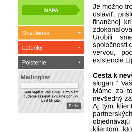
Je možno tro
osláviť, pri
finančnej k
zdokonaľova
Dovolenka
Urobili sm
spoločnosti 
Letenky
vervou, po
existencie Li
Poistenie
Cesta k ne
Mailinglist
slogan “ Vaš
Máme za to
Sem napíšte Váš e-mail a my Vám
budeme zasielať aktuálne ponuky
nevšedný záž
Last Minute.
Aj tým klien
partnerských
objednávajú
klientom, k