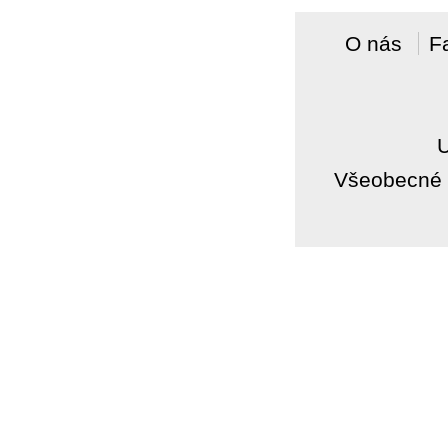
O nás
F
Všeobecné