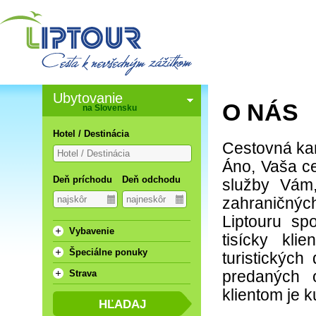
Ubytovanie
O NÁS
na Slovensku
Hotel / Destinácia
Cestovná kan
Áno, Vaša ce
Deň príchodu
Deň odchodu
služby Vám,
zahraničnýc
Liptouru sp
Vybavenie
tisícky kli
Špeciálne ponuky
turistických
predaných 
Strava
klientom je k