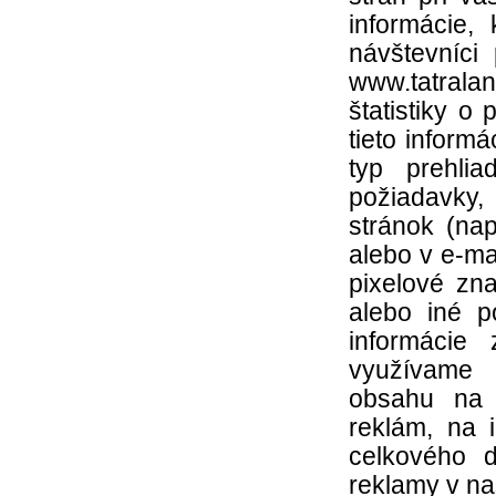
informácie,
návštevníci
www.tatral
štatistiky o
tieto inform
typ prehli
požiadavky,
stránok (na
alebo v e-m
pixelové zn
alebo iné 
informácie
využívame 
obsahu na n
reklám, na 
celkového d
reklamy v na