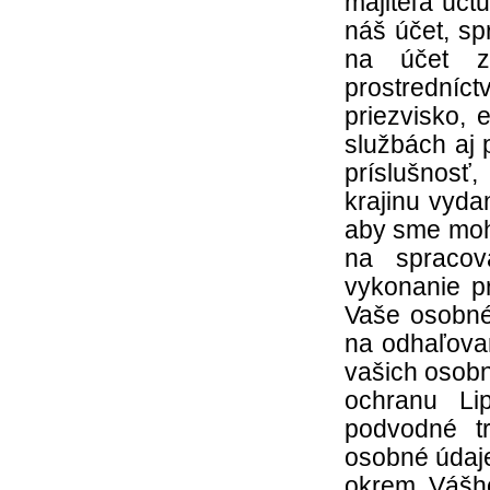
majiteľa účt
náš účet, s
na účet z
prostredníct
priezvisko, 
službách aj 
príslušnosť,
krajinu vyda
aby sme moh
na spracov
vykonanie p
Vaše osobné
na odhaľova
vašich osobn
ochranu Li
podvodné t
osobné údaje
okrem Vášho