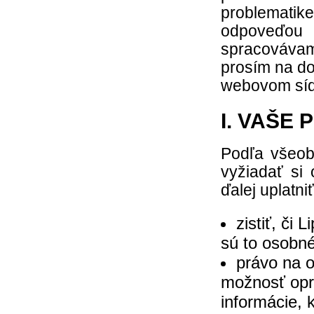
problematik
odpoveďou
spracováva
prosím na d
webovom sídl
I. VAŠE 
Podľa všeob
vyžiadať si
ďalej uplatn
zistiť, či
sú to osobné
právo na 
možnosť opr
informácie, 