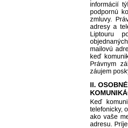
informácií t
podpornú ko
zmluvy. Prá
adresy a tel
Liptouru p
objednaných
mailovú adre
keď komunik
Právnym zák
záujem posky
II. OSOBN
KOMUNIKÁC
Keď komuni
telefonicky,
ako vaše men
adresu. Príj