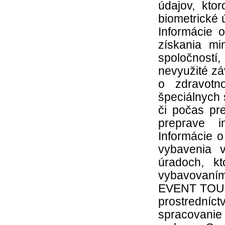
údajov, kto
biometrické 
Informácie 
získania mi
spoločnost
nevyužité z
o zdravotn
špeciálnych 
či počas pre
preprave i
Informácie 
vybavenia v
úradoch, k
vybavovaním
EVENT TOURI
prostrední
spracovanie