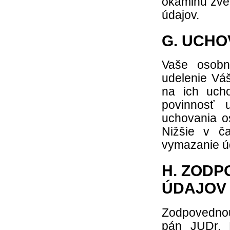
okamihu zve
údajov.
G. UCH
Vaše osobn
udelenie Vá
na ich ucho
povinnosť 
uchovania o
Nižšie v č
vymazanie ú
H. ZOD
ÚDAJOV
Zodpovednou
pán JUDr. 