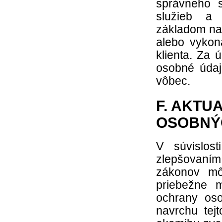
správneho s
služieb a 
základom na 
alebo vykon
klienta. Za
osobné úda
vôbec.
F. AKTU
OSOBNÝ
V súvislos
zlepšovaním
zákonov mô
priebežne m
ochrany oso
navrchu tej