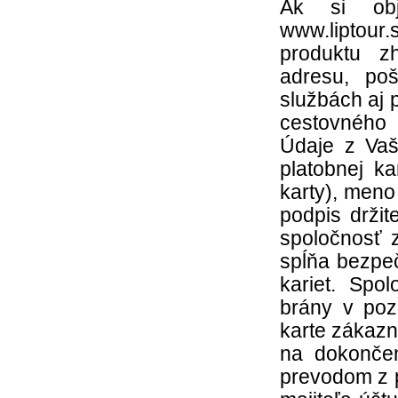
Ak si obj
www.liptour.
produktu z
adresu, poš
službách aj 
cestovného 
Údaje z Vaš
platobnej ka
karty), meno 
podpis držit
spoločnosť z
spĺňa bezpe
kariet. Spo
brány v pozí
karte zákazn
na dokončen
prevodom z 