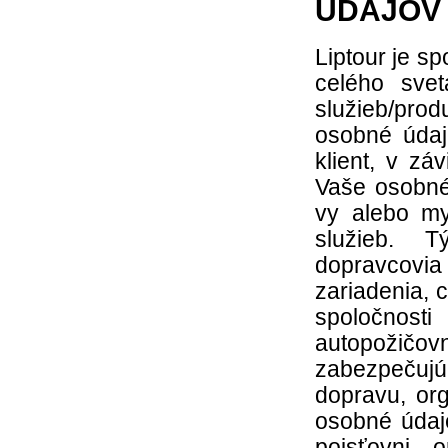
ÚDAJOV
Liptour je s
celého sve
služieb/pr
osobné údaj
klient, v zá
Vaše osobné
vy alebo my
služieb. T
dopravcovia
zariadenia, 
spoločnost
autopožičo
zabezpečujú
dopravu, or
osobné údaje
poisťovni, 