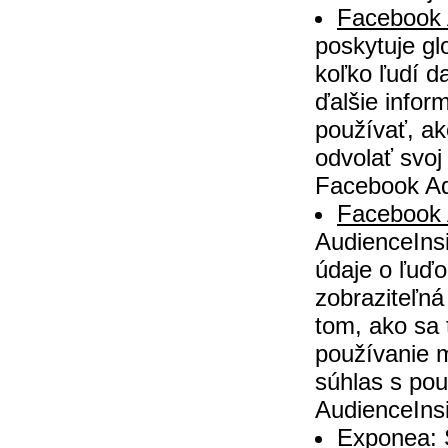
Facebook 
poskytuje g
koľko ľudí d
ďalšie infor
používať, a
odvolať svoj
Facebook Ad
Facebook 
AudienceIns
údaje o ľuď
zobraziteľná
tom, ako sa 
používanie 
súhlas s po
AudienceInsi
Exponea: