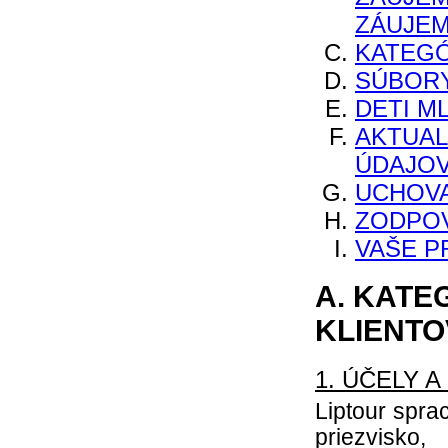
ZÁUJE
KATEGÓ
SÚBORY
DETI M
AKTUAL
ÚDAJO
UCHOV
ZODPO
VAŠE P
A. KATE
KLIENT
1. ÚČELY 
Liptour spra
priezvisko