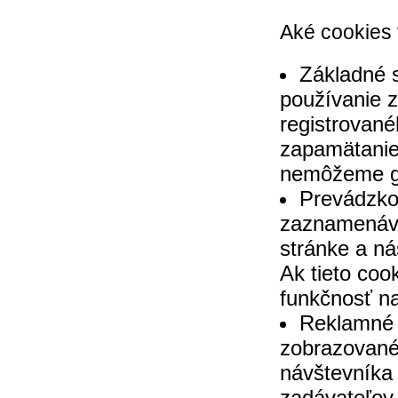
Aké cookies
Základné s
používanie z
registrované
zapamätanie 
nemôžeme ga
Prevádzkov
zaznamenáva
stránke a ná
Ak tieto co
funkčnosť na
Reklamné s
zobrazované
návštevníka 
zadávateľov