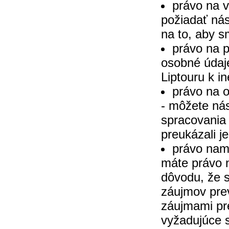
právo na 
požiadať nás
na to, aby s
právo na 
osobné údaje
Liptouru k i
právo na 
- môžete nás
spracovania
preukázali j
právo nami
máte právo 
dôvodu, že 
záujmov prev
záujmami pr
vyžadujúce s