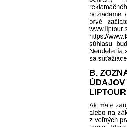
reklamačného
požiadame o
prvé začia
www.liptour.
https://www.
súhlasu bu
Neudelenia 
sa súťažiace
B. ZOZ
ÚDAJOV
LIPTOU
Ak máte záuj
alebo na zá
z voľných pr