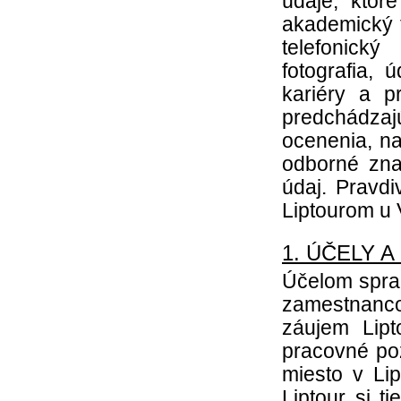
údaje, ktor
akademický t
telefonický
fotografia,
kariéry a p
predchádza
ocenenia, n
odborné zna
údaj. Pravd
Liptourom u
1. ÚČELY 
Účelom spra
zamestnanc
záujem Lipt
pracovné po
miesto v Li
Liptour si 