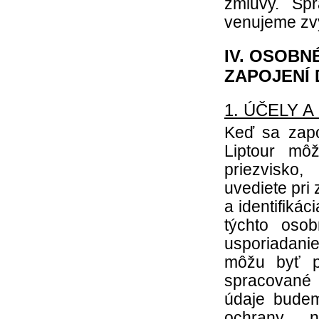
zmluvy. Spr
venujeme zv
IV. OSOBN
ZAPOJENÍ
1. ÚČELY 
Keď sa zapoj
Liptour mô
priezvisko,
uvediete pri
a identifiká
týchto oso
usporiadanie
môžu byť p
spracované 
údaje bude
ochrany n