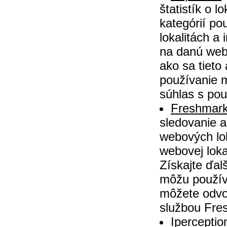
štatistík o 
kategórií po
lokalitách a
na danú webo
ako sa tieto
používanie 
súhlas s po
Freshmark
sledovanie 
webových lo
webovej loka
Získajte ďal
môžu použív
môžete odvol
službou Fre
Iperceptio