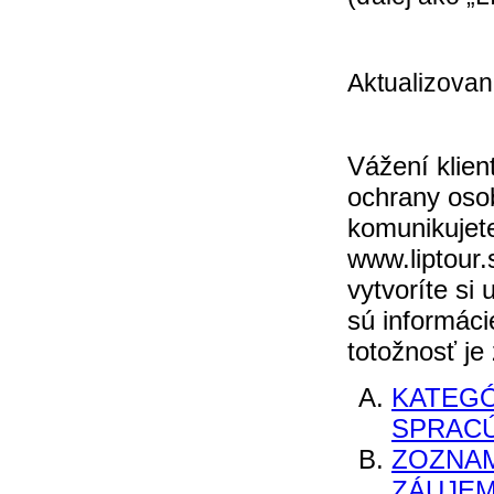
Aktualizovan
Vážení klien
ochrany osob
komunikujete
www.liptour.
vytvoríte si
sú informáci
totožnosť je
KATEGÓ
SPRAC
ZOZNA
ZÁUJEM