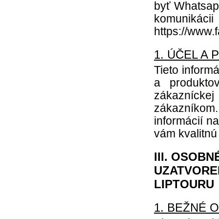
byť Whatsap
komunikác
https://www.
1. ÚČEL A
Tieto inform
a produkto
zákazníckej
zákazníkom
informácií n
vám kvalitnú
III. OSOB
UZATVORE
LIPTOURU
1. BEŽNÉ 