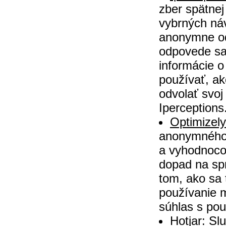
zber spätnej
vybrných ná
anonymne od
odpovede sa
informácie o
používať, a
odvolať svoj
Iperceptions
Optimizely
anonymného 
a vyhodnoco
dopad na spr
tom, ako sa 
používanie 
súhlas s pou
Hotjar:
Slu