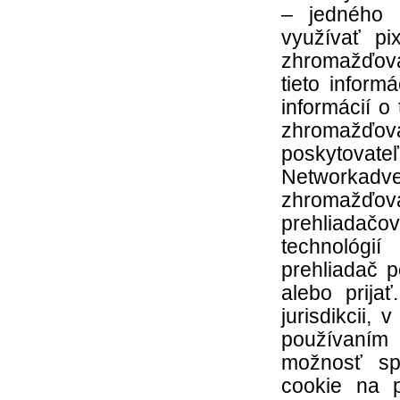
– jedného 
využívať pi
zhromažďoval
tieto inform
informácií o
zhromažďova
poskytov
Networkadve
zhromažďov
prehliadačo
technológi
prehliadač 
alebo prija
jurisdikcii,
používaním
možnosť sp
cookie na p