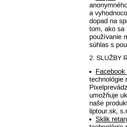
anonymného 
a vyhodnoco
dopad na spr
tom, ako sa 
používanie 
súhlas s pou
2. SLUŽBY
Facebook
technológie 
Pixelprevád
umožňuje uká
naše produkt
liptour.sk, s.
Sklik retar
technológie 