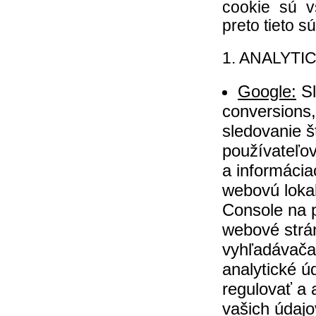
cookie sú v
preto tieto 
1. ANALYTI
Google:
Sl
conversions
sledovanie št
používateľov
a informácia
webovú lokal
Console na 
webové strán
vyhľadávača.
analytické ú
regulovať a 
vašich údajo