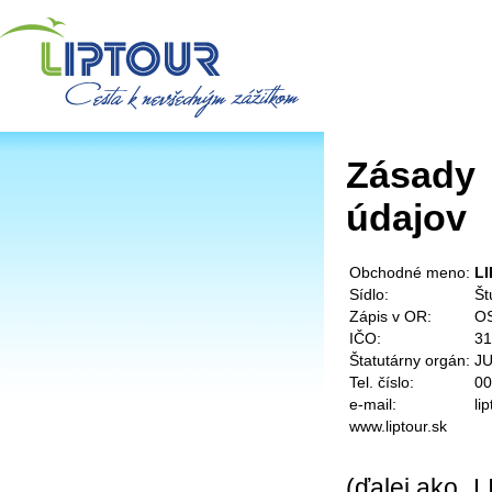
Zásady
údajov
Obchodné meno:
LI
Sídlo:
Št
Zápis v OR:
OS
IČO:
31
Štatutárny orgán:
JU
Tel. číslo:
00
e-mail:
li
www.liptour.sk
(ďalej ako „