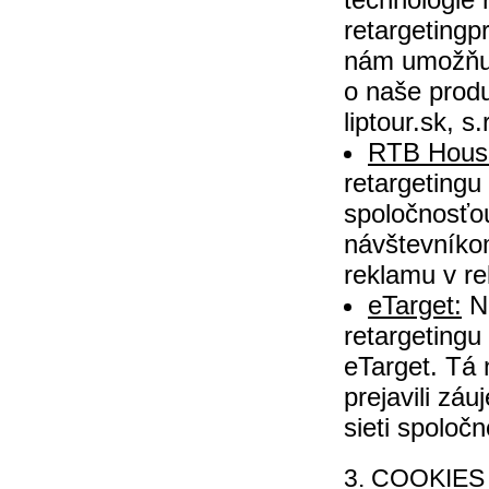
retargeting
nám umožňuje
o naše produ
liptour.sk, s.
RTB Hous
retargeting
spoločnosťo
návštevníkom
reklamu v rek
eTarget:
Na
retargeting
eTarget. Tá
prejavili zá
sieti spoločno
3. COOKIES