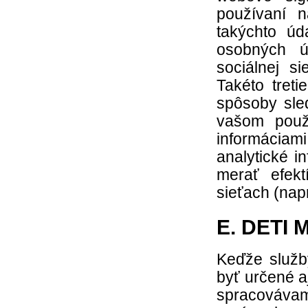
používaní n
takýchto úd
osobných ú
sociálnej s
Takéto tret
spôsoby sle
vašom použ
informáciam
analytické i
merať efek
sieťach (napr
E. DETI
Keďže služb
byť určené a
spracováva