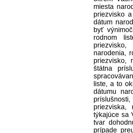
miesta narod
priezvisko 
dátum narode
byť výnimoč
rodnom lis
priezvisko
narodenia, r
priezvisko,
štátna prís
spracováva
liste, a to 
dátumu naro
príslušnost
priezviska,
týkajúce sa
tvar dohodn
prípade pre