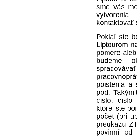
sme vás moh
vytvorenia
kontaktovať 
Pokiaľ ste 
Liptourom n
pomere aleb
budeme ok
spracovávať
pracovnoprá
poistenia a
pod. Takými
číslo, čísl
ktorej ste po
počet (pri u
preukazu ZT
povinní od