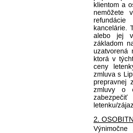
klientom a o
nemôžete v
refundácie
kancelárie. 
alebo jej 
základom na
uzatvorená 
ktorá v tých
ceny leten
zmluva s Lip
prepravnej 
zmluvy o o
zabezpečiť
letenku/zája
2. OSOBIT
Výnimočne 