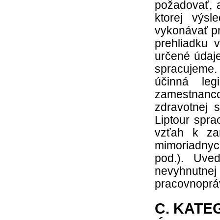
požadovať, a
ktorej výs
vykonávať p
prehliadku 
určené údaje
spracujeme.
účinná leg
zamestnanc
zdravotnej 
Liptour spra
vzťah k za
mimoriadnych
pod.). Uve
nevyhnutne
pracovnoprá
C. KATE