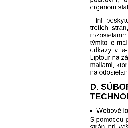
orgánom štátn
. Iní poskyt
tretích strá
rozosielaním
týmito e-mai
odkazy v e-
Liptour na z
mailami, kto
na odosielan
D. SÚBO
TECHNO
Webové lok
S pomocou po
strán pri va