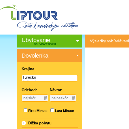
Ubytovanie
Výsledky vyhľadávan
na Slovensku
Dovolenka
Krajina
Odchod:
Návrat:
First Minute
Last Minute
Dlžka pobytu