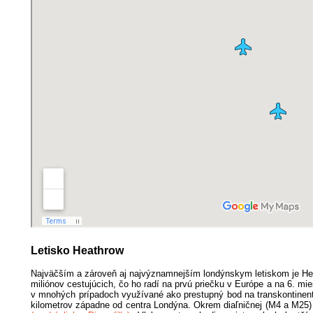
Letisko Heathrow
Najväčším a zároveň aj najvýznamnejším londýnskym letiskom je Hea
miliónov cestujúcich, čo ho radí na prvú priečku v Európe a na 6. mie
v mnohých prípadoch využívané ako prestupný bod na transkontinent
kilometrov západne od centra Londýna. Okrem diaľničnej (M4 a M25) a