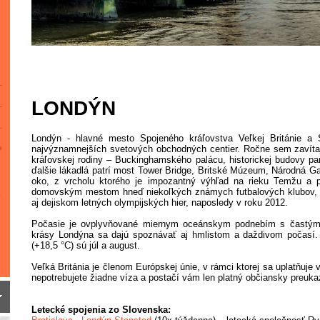
LONDÝN
Londýn - hlavné mesto Spojeného kráľovstva Veľkej Británie a 
najvýznamnejších svetových obchodných centier. Ročne sem zavítajú
kráľovskej rodiny – Buckinghamského palácu, historickej budovy p
ďalšie lákadlá patrí most Tower Bridge, Britské Múzeum, Národná Ga
oko, z vrcholu ktorého je impozantný výhľad na rieku Temžu a pri
domovským mestom hneď niekoľkých známych futbalových klubov, ako
aj dejiskom letných olympijských hier, naposledy v roku 2012.
Počasie je ovplyvňované miernym oceánskym podnebím s častými 
krásy Londýna sa dajú spoznávať aj hmlistom a daždivom počasí.
(+18,5 °C) sú júl a august.
Veľká Británia je členom Európskej únie, v rámci ktorej sa uplatňuje 
nepotrebujete žiadne víza a postačí vám len platný občiansky preuka
Letecké spojenia zo Slovenska: