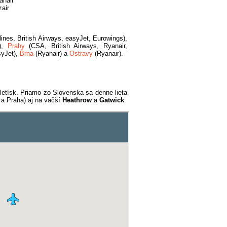
anair
zair
lines, British Airways, easyJet, Eurowings),
n),
Prahy
(CSA, British Airways, Ryanair,
syJet),
Brna
(Ryanair) a
Ostravy
(Ryanair).
etísk. Priamo zo Slovenska sa denne lieta
 a Praha) aj na väčší
Heathrow
a
Gatwick
.