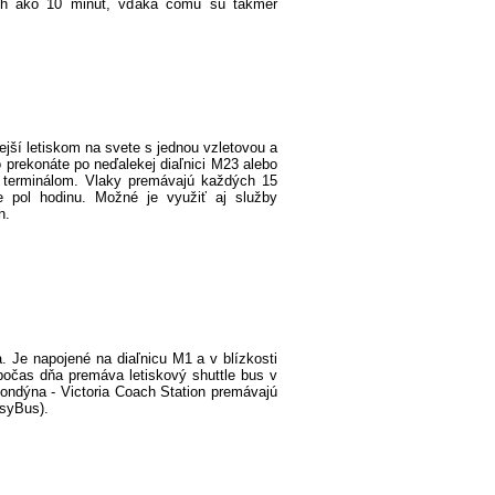
ších ako 10 minút, vďaka čomu sú takmer
jší letiskom na svete s jednou vzletovou a
 prekonáte po neďalekej diaľnici M23 alebo
ým terminálom. Vlaky premávajú každých 15
ne pol hodinu. Možné je využiť aj služby
n.
. Je napojené na diaľnicu M1 a v blízkosti
 počas dňa premáva letiskový shuttle bus v
ondýna - Victoria Coach Station premávajú
asyBus).