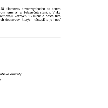
 48 kilometrov severovýchodne od centra
om termináli aj železničná stanica. Vlaky
remávajú každých 15 minút a cesta trvá
ých dopravcov, ktorých nástupište je hneď
abské emiráty
o