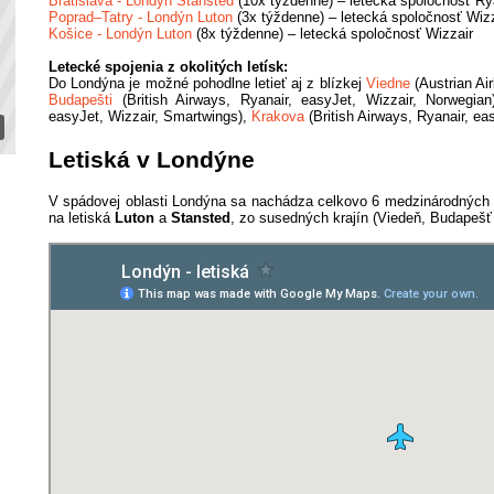
Bratislava - Londýn Stansted
(10x týždenne) – letecká spoločnosť Ry
Poprad–Tatry - Londýn Luton
(3x týždenne) – letecká spoločnosť Wiz
Košice - Londýn Luton
(8x týždenne) – letecká spoločnosť Wizzair
Letecké spojenia z okolitých letísk:
Do Londýna je možné pohodlne letieť aj z blízkej
Viedne
(Austrian Air
Budapešti
(British Airways, Ryanair, easyJet, Wizzair, Norwegia
easyJet, Wizzair, Smartwings),
Krakova
(British Airways, Ryanair, ea
Letiská v Londýne
V spádovej oblasti Londýna sa nachádza celkovo 6 medzinárodných l
na letiská
Luton
a
Stansted
, zo susedných krajín (Viedeň, Budapešť