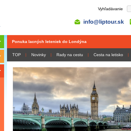
Vyhľadávanie
info@liptour.sk
Ponuka lacných leteniek do Londýna
TOP
Novinky
Rady na cestu
Cesta na letisko