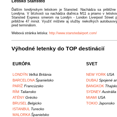
Letisko Stansted
Ďalším londýnskym letiskom je Stansted. Nachádza sa približne
Londýna. V blízkosti sa nachádza diaľnica M11 a priamo v letiskov
Stansted Express smerom na Londýn - London Liverpool Street p
približne 47 minút. Využiť môžete aj služby niekoľkých autobusov
pred terminálom.
Webová stránka letiska:
http://www.stanstedairport.com/
Výhodné letenky do TOP destinácií
EURÓPA
SVET
LONDÝN
Veľká Británia
NEW YORK
USA
BARCELONA
Španielsko
DUBAJ
Spojené ar
PARÍŽ
Francúzsko
BANGKOK
Thajsk
RÍM
Taliansko
SYDNEY
Austrália
ATÉNY
Grécko
MIAMI
USA
BRUSEL
Belgicko
TOKIO
Japonsko
ISTANBUL
Turecko
MALORKA
Španielsko