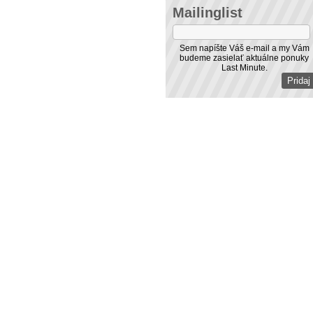
Mailinglist
Sem napíšte Váš e-mail a my Vám
budeme zasielať aktuálne ponuky
Last Minute.