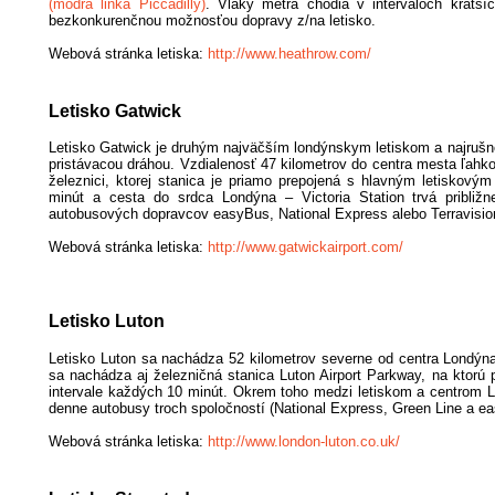
(modrá linka Piccadilly)
. Vlaky metra chodia v intervaloch krat
bezkonkurenčnou možnosťou dopravy z/na letisko.
Webová stránka letiska:
http://www.heathrow.com/
Letisko Gatwick
Letisko Gatwick je druhým najväčším londýnskym letiskom a najrušne
pristávacou dráhou. Vzdialenosť 47 kilometrov do centra mesta ľahko
železnici, ktorej stanica je priamo prepojená s hlavným letiskov
minút a cesta do srdca Londýna – Victoria Station trvá približ
autobusových dopravcov easyBus, National Express alebo Terravisio
Webová stránka letiska:
http://www.gatwickairport.com/
Letisko Luton
Letisko Luton sa nachádza 52 kilometrov severne od centra Londýna
sa nachádza aj železničná stanica Luton Airport Parkway, na ktorú
intervale každých 10 minút. Okrem toho medzi letiskom a centrom L
denne autobusy troch spoločností (National Express, Green Line a e
Webová stránka letiska:
http://www.london-luton.co.uk/