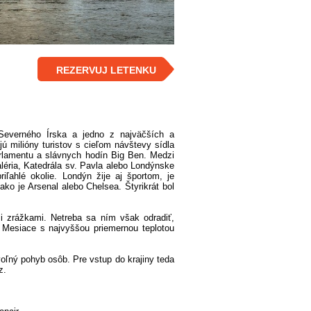
REZERVUJ LETENKU
Severného Írska a jedno z najväčších a
 milióny turistov s cieľom návštevy sídla
arlamentu a slávnych hodín Big Ben. Medzi
léria, Katedrála sv. Pavla alebo Londýnske
ľahlé okolie. Londýn žije aj športom, je
 je Arsenal alebo Chelsea. Štyrikrát bol
zrážkami. Netreba sa ním však odradiť,
 Mesiace s najvyššou priemernou teplotou
voľný pohyb osôb. Pre vstup do krajiny teda
z.