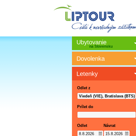
Ubytovanie
na Slovensku
Dovolenka
Letenky
Odlet z
Prílet do
Odlet
Návrat