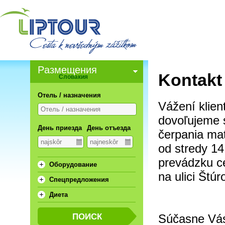
Pазмещения
Kontakt
Словакия
Отель / назначения
Vážení klient
dovoľujeme s
День приезда
День отъезда
čerpania ma
od stredy 14
prevádzku ce
Oборудование
na ulici Štú
Спецпредложения
Диета
Súčasne Vás