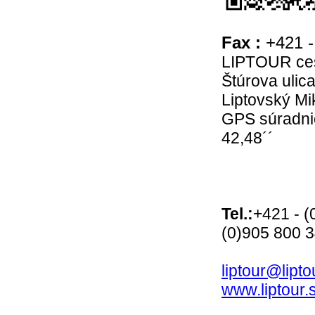
Fax :
+421 -
LIPTOUR cest
Štúrova ulic
Liptovský Mi
GPS súradnic
42,48´´
Tel.:
+421 - (
(0)905 800 
liptour@lipto
www.liptour.