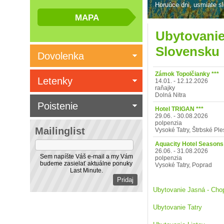
Horuúce dni, usmiate sl
Ubytovanie
Slovensku
Dovolenka
Zámok Topolčianky
***
Letenky
14.01. - 12.12.2026
raňajky
Dolná Nitra
Poistenie
Hotel TRIGAN
***
29.06. - 30.08.2026
polpenzia
Mailinglist
Vysoké Tatry, Štrbské Ple
A
26.06. - 31.08.2026
Sem napíšte Váš e-mail a my Vám
polpenzia
budeme zasielať aktuálne ponuky
Vysoké Tatry, Poprad
Last Minute.
Ubytovanie Jasná - Cho
Ubytovanie Tatry