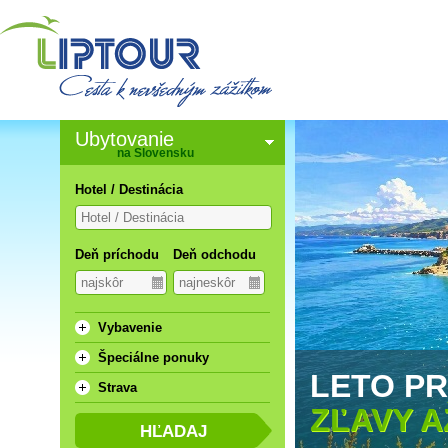
Ubytovanie
na Slovensku
Hotel / Destinácia
Deň príchodu
Deň odchodu
Vybavenie
Špeciálne ponuky
LETO PR
Strava
ZĽAVY A