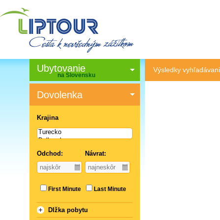
Ubytovanie
Výsledky vyhľadávani
na Slovensku
Dovolenka
Krajina
Odchod:
Návrat:
First Minute
Last Minute
Dlžka pobytu