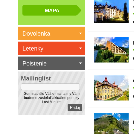
Dovolenka
Letenky
Poistenie
Mailinglist
Sem napíšte Váš e-mail a my Vám
budeme zasielať aktuálne ponuky
Last Minute.