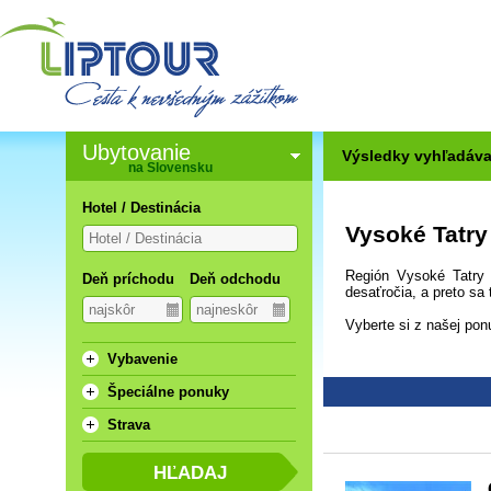
Ubytovanie
Výsledky vyhľadáva
na Slovensku
Hotel / Destinácia
Vysoké Tatry
Región Vysoké Tatry 
Deň príchodu
Deň odchodu
desaťročia, a preto s
Vyberte si z našej pon
Vybavenie
Špeciálne ponuky
Strava