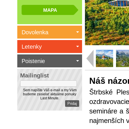
Dovolenka
Letenky
Poistenie
Mailinglist
Náš názo
Sem napíšte Váš e-mail a my Vám
Štrbské Ple
budeme zasielať aktuálne ponuky
Last Minute.
ozdravovaci
semináre a š
najmenších v