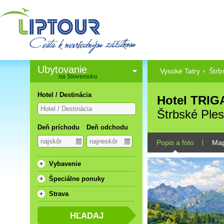
Ubytovanie
Vysoké Tatry
Štrb
na Slovensku
Hotel / Destinácia
Hotel TRIGA
Štrbské Ple
Deň príchodu
Deň odchodu
Popis a foto
Ma
Vybavenie
Špeciálne ponuky
Strava