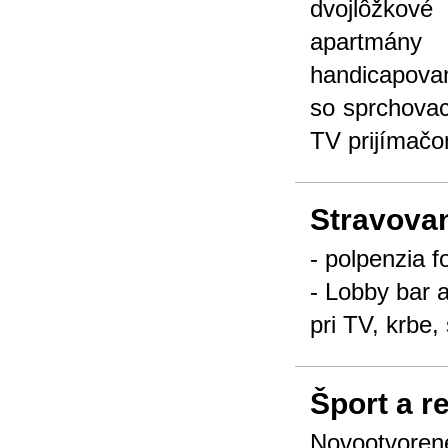
dvojlôžkov
apartmány
handicapovan
so sprchova
TV prijímač
Stravova
- polpenzia 
- Lobby bar 
pri TV, krbe
Šport a r
Novootvoren