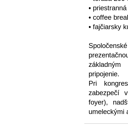
• priestrann
• coffee brea
• fajčiarsky k
Spoločensk
prezentačnou
základným 
pripojenie.
Pri kongre
zabezpečí v
foyer), nad
umeleckými a