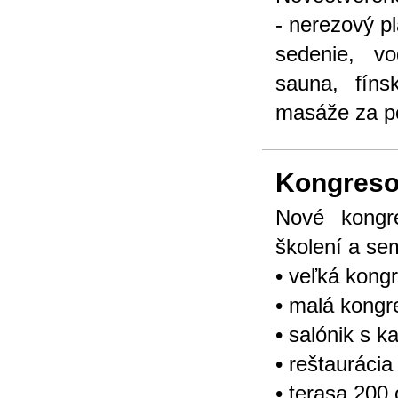
- nerezový p
sedenie, vo
sauna, fíns
masáže za p
Kongreso
Nové kongr
školení a se
• veľká kong
• malá kongr
• salónik s k
• reštauráci
• terasa 200