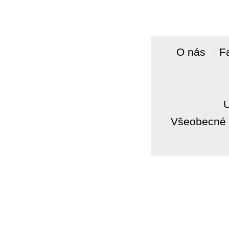
O nás
F
Všeobecné