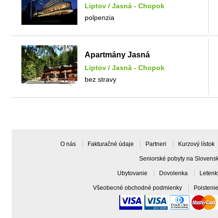
Liptov
/
Jasná - Chopok
polpenzia
Apartmány Jasná
Liptov
/
Jasná - Chopok
bez stravy
O nás
Fakturačné údaje
Partneri
Kurzový lístok
Seniorské pobyty na Slovens
Ubytovanie
Dovolenka
Leten
Všeobecné obchodné podmienky
Poisteni