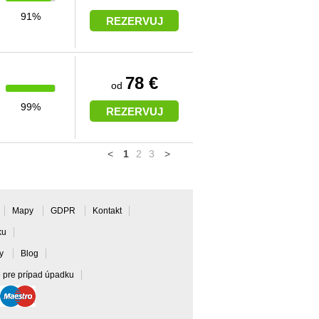
91%
REZERVUJ
78 €
od
99%
REZERVUJ
<
1
2
3
>
Mapy
GDPR
Kontakt
ku
ky
Blog
e pre prípad úpadku