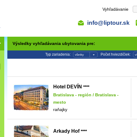
Vyhľadávanie
info@liptour.sk
Výsledky vyhľadávania ubytovania pre:
Typ zariadenia:
Počet hviezdičiek:
všetky
v
Hotel DEVÍN
****
Bratislava - región
/
Bratislava -
mesto
raňajky
Arkady Hof
****