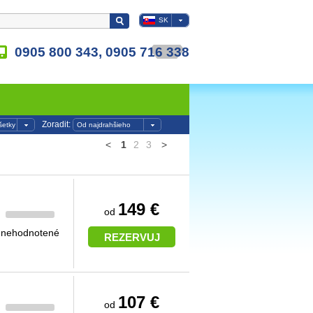
SK
0905 800 343, 0905 716 338
Zoradit:
šetky
Od najdrahšieho
<
1
2
3
>
149 €
od
nehodnotené
REZERVUJ
107 €
od