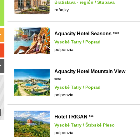
Bratislava - región
/
Stupava
raňajky
Aquacity Hotel Seasons
****
Vysoké Tatry
/
Poprad
polpenzia
Aquacity Hotel Mountain View
****
Vysoké Tatry
/
Poprad
polpenzia
Hotel TRIGAN
***
Vysoké Tatry
/
Štrbské Pleso
polpenzia