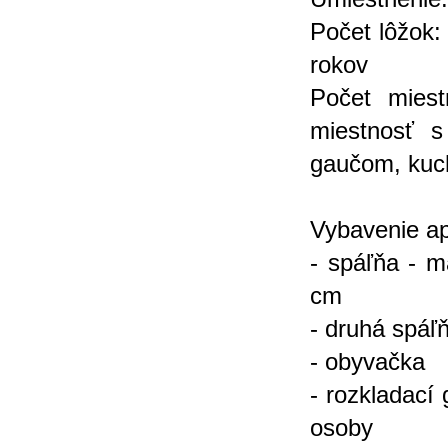
Počet lôžok:
rokov
Počet miest
miestnosť 
gaučom, kuc
Vybavenie a
- spáľňa - m
cm
- druhá spáľ
- obyvačka
- rozkladací
osoby