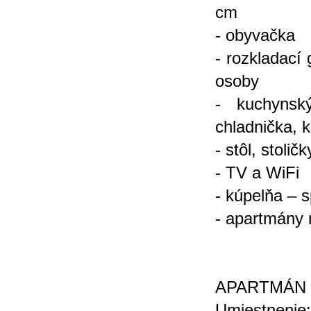
cm
- obyvačka
- rozkladací
osoby
- kuchynský
chladnička, 
- stôl, stoličk
- TV a WiFi
- kúpelňa – 
- apartmány 
APARTMÁN 4
Umiestnenie: