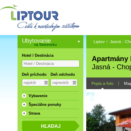
Ubytovanie
Liptov
Jasná - Ch
na Slovensku
Hotel / Destinácia
Apartmány 
Jasná - Cho
Deň príchodu
Deň odchodu
Popis a foto
Ma
Vybavenie
Špeciálne ponuky
Strava