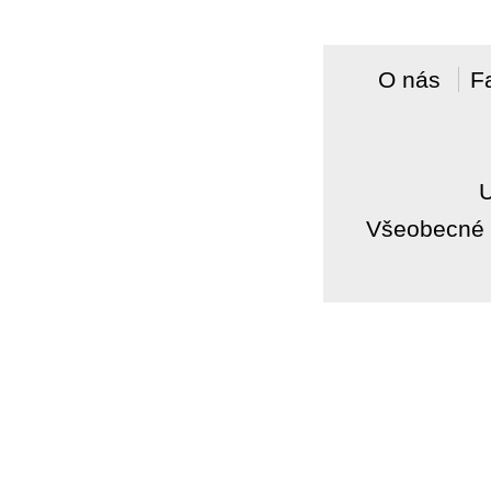
O nás
F
Všeobecné