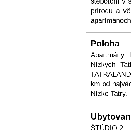
štebotom v s
prírodu a vô
apartmánoch
Poloha
Apartmány 
Nízkych Ta
TATRALANDI
km od najväč
Nízke Tatry.
Ubytovan
ŠTÚDIO 2 + 