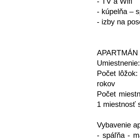
- TV a Wifi
- kúpelňa – 
- izby na po
APARTMÁN 2
Umiestnenie:
Počet lôžok:
rokov
Počet miestn
1 miestnosť 
Vybavenie a
- spáľňa - m