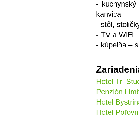
- kuchynský 
kanvica
- stôl, stoličk
- TV a WiFi
- kúpelňa – 
Zariadeni
Hotel Tri Stu
Penzión Limb
Hotel Bystrin
Hotel Poľovní