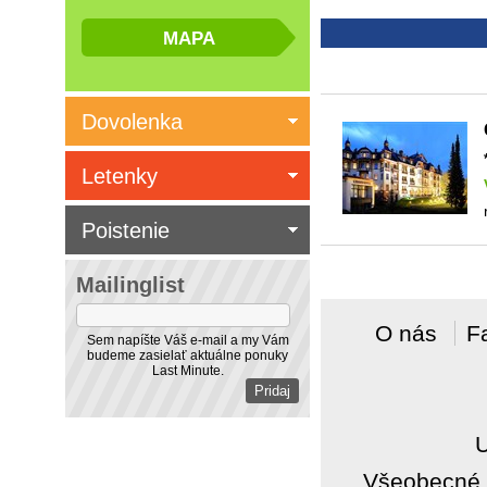
Dovolenka
Letenky
Poistenie
Mailinglist
O nás
F
Sem napíšte Váš e-mail a my Vám
budeme zasielať aktuálne ponuky
Last Minute.
Všeobecné