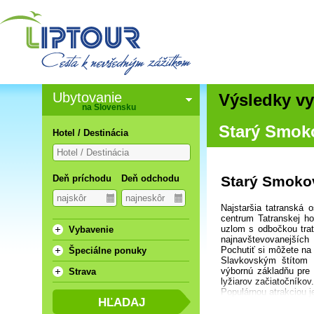
Ubytovanie
Výsledky vy
na Slovensku
Starý Smok
Hotel / Destinácia
Deň príchodu
Deň odchodu
Starý Smoko
Najstaršia tatranská 
centrum Tatranskej h
uzlom s odbočkou trat
Vybavenie
najnavštevovanejších
Pochutiť si môžete na
Špeciálne ponuky
Slavkovským štítom p
výbornú základňu pre 
Strava
lyžiarov začiatočníkov.
Populárnou atrakciou j