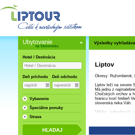
Ubytovanie
Výsledky vyhľadáva
na Slovensku
Hotel / Destinácia
Liptov
Okresy: Ružomberok, L
Deň príchodu
Deň odchodu
Liptov leží na severe
Má jednu z najmalebnej
Chočských vrchov a hr
hranicu tvorí hrebeň V
Vybavenie
slovenská rieka Váh.
Špeciálne ponuky
Vďaka jedinečnosti p
najatraktívnejším ob
Strava
Najcennejšie prírodn
Národnom parku Veľká 
prírodných krás tak dá
lete, ako aj zjazdové