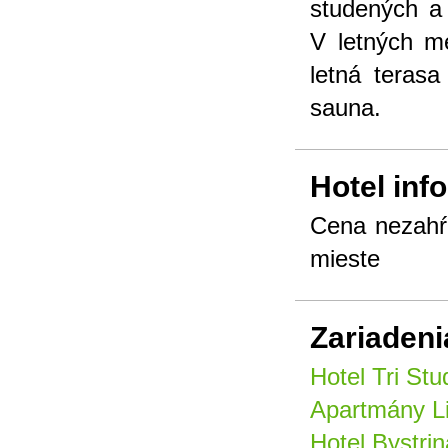
studených a 
V letných m
letná terasa
sauna.
Hotel inf
Cena nezahŕň
mieste
Zariadeni
Hotel Tri Stu
Apartmány L
Hotel Bystrin