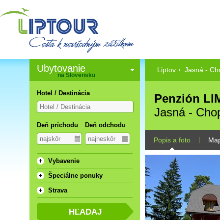
Ubytovanie
Liptov
Jasná - Ch
na Slovensku
Hotel / Destinácia
Penzión LI
Jasná - Cho
Deň príchodu
Deň odchodu
Popis a foto
Ma
Vybavenie
Špeciálne ponuky
Strava