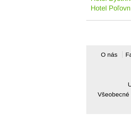
Hotel Poľovní
O nás
F
Všeobecné