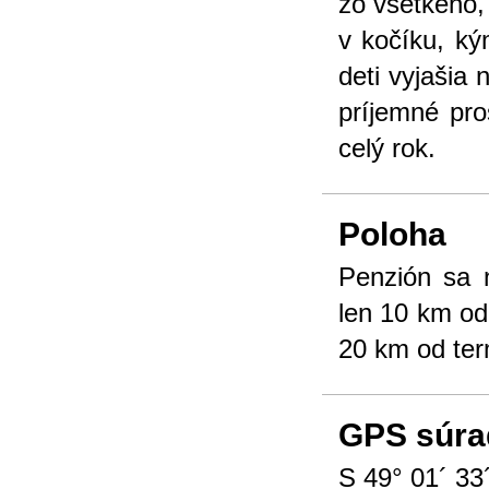
zo všetkého, 
v kočíku, ký
deti vyjašia
príjemné pro
celý rok.
Poloha
Penzión sa 
len 10 km o
20 km od te
GPS súra
S 49° 01´ 33´