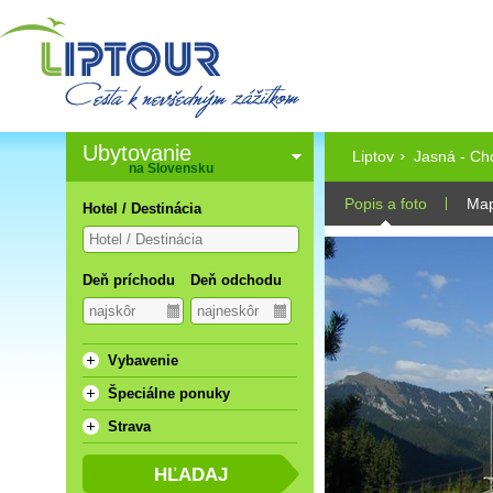
Ubytovanie
Liptov
Jasná - Ch
na Slovensku
Popis a foto
Ma
Hotel / Destinácia
Deň príchodu
Deň odchodu
Vybavenie
Špeciálne ponuky
Strava