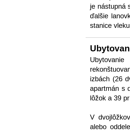
je nástupná 
ďalšie lanov
stanice vleku
Ubytovan
Ubytovanie
rekonštuovan
izbách (26 d
apartmán s d
lôžok a 39 pr
V dvojlôžko
alebo oddele