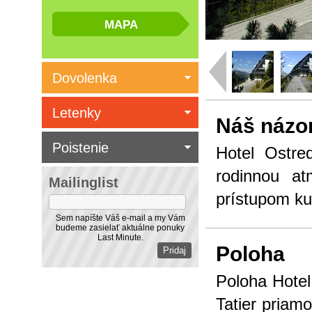
Dovolenka
Letenky
Náš názo
Poistenie
Hotel Ostre
rodinnou a
Mailinglist
prístupom k
Sem napíšte Váš e-mail a my Vám
budeme zasielať aktuálne ponuky
Last Minute.
Poloha
Poloha Hotel 
Tatier priam