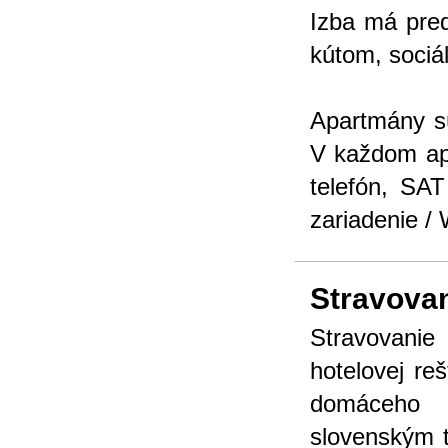
Izba má pred
kútom, sociá
Apartmány s
V každom apa
telefón, SA
zariadenie /
Stravova
Stravovanie 
hotelovej re
domáceho 
slovenským