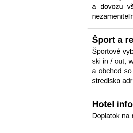
a dovozu vš
nezameniteľn
Šport a r
Športové vyba
ski in / out,
a obchod so 
stredisko ad
Hotel inf
Doplatok na 