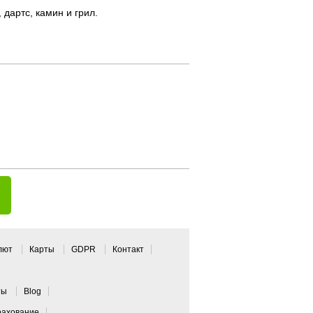
 дартс, камин и грил.
алют
Карты
GDPR
Контакт
ты
Blog
рахование