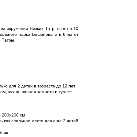
м окружении Низких Татр, всего в 10
мального парка Бешенова и в 8 км от
е Татры
ько для 2 детей в возрасте до 12 лет
ом, кухня, ванная комната и туалет
ь 200x200 cм
ь как спальное место для еще 2 детей
йник