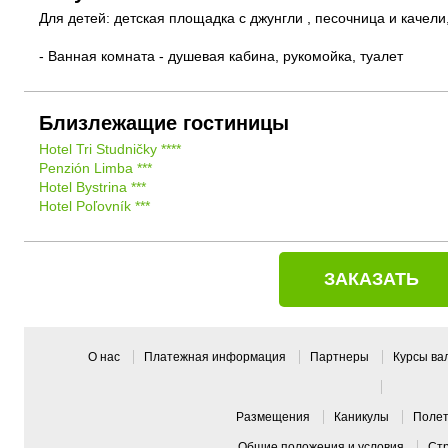
Для детей: детская площадка с джунгли , песочница и качели,
- Ванная комната - душевая кабина, рукомойка, туалет
Близлежащие гостиницы
Hotel Tri Studničky ****
Penzión Limba ***
Hotel Bystrina ***
Hotel Poľovník ***
ЗАКАЗАТЬ
О нас
Платежная информация
Партнеры
Курсы в
Pазмещения
Каникулы
Поле
Общие положения и условия
Ст