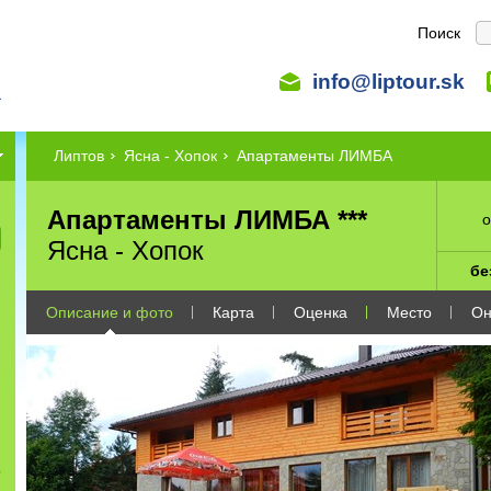
Поиск
info@liptour.sk
Липтов
Ясна - Хопок
Апартаменты ЛИМБА
Апартаменты ЛИМБА ***
Ясна - Хопок
бе
Описание и фото
Карта
Оценка
Место
Он