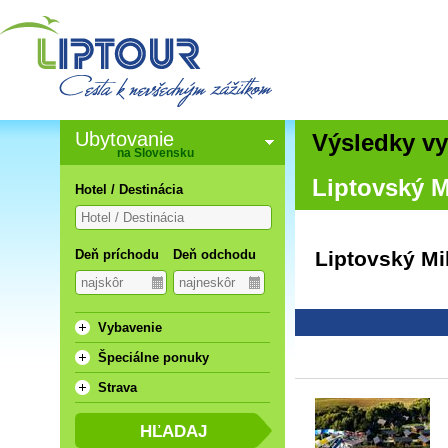
Ubytovanie
Výsledky vy
na Slovensku
Liptovský M
Hotel / Destinácia
Deň príchodu
Deň odchodu
Liptovský Mi
Vybavenie
Špeciálne ponuky
Strava