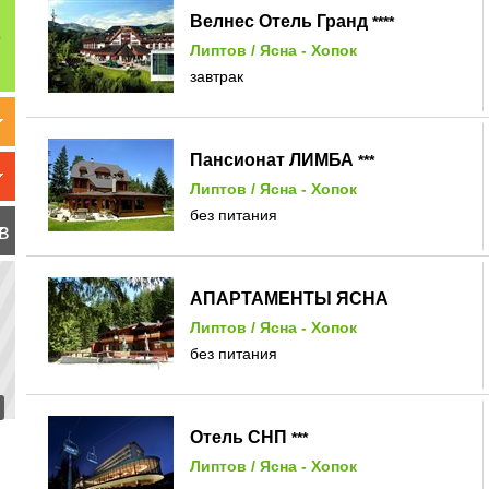
Велнес Отель Гранд
****
Липтов
/
Ясна - Хопок
завтрак
Пансионат ЛИМБА
***
Липтов
/
Ясна - Хопок
без питания
в
АПАРТАМЕНТЫ ЯCНА
Липтов
/
Ясна - Хопок
без питания
Отель СНП
***
Липтов
/
Ясна - Хопок