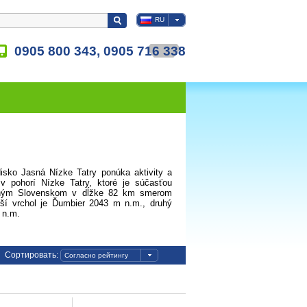
RU
0905 800 343, 0905 716 338
edisko Jasná Nízke Tatry ponúka aktivity a
 v pohorí Nízke Tatry, ktoré je súčasťou
edným Slovenskom v dĺžke 82 km smerom
í vrchol je Ďumbier 2043 m n.m., druhý
 n.m.
Сортировать:
Согласно рейтингу