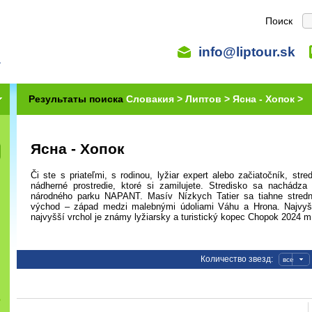
Поиск
info@liptour.sk
Результаты поиска
Словакия >
Липтов >
Ясна - Хопок >
Ясна - Хопок
Či ste s priateľmi, s rodinou, lyžiar expert alebo začiatočník, str
nádherné prostredie, ktoré si zamilujete. Stredisko sa nachádza
národného parku NAPANT. Masív Nízkych Tatier sa tiahne str
východ – západ medzi malebnými údoliami Váhu a Hrona. Najvyšš
najvyšší vrchol je známy lyžiarsky a turistický kopec Chopok 2024 m
Количество звезд:
все