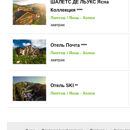
ШАЛЕТС ДE ЛЬУКС Ясна
Коллекция
****
Липтов
/
Ясна - Хопок
завтрак
Отель Почта
****
Липтов
/
Ясна - Хопок
завтрак
Отель SKI
**
Липтов
/
Ясна - Хопок