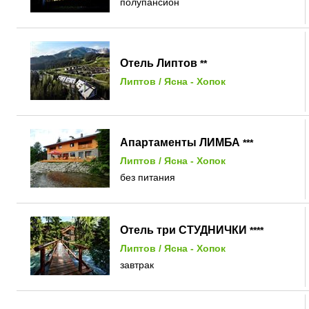
полупансион
Отель Липтов
**
Липтов
/
Ясна - Хопок
Апартаменты ЛИМБА
***
Липтов
/
Ясна - Хопок
без питания
Отель три СТУДНИЧКИ
****
Липтов
/
Ясна - Хопок
завтрак