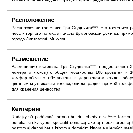
зимних и летних видов спорта, которые предпочитают высоко
Расположение
Расположение гостениса Три Студнички****: ета гостениса
леса и горного потока,в начале Деменовской долины, пример
города Липтовский Микулаш.
Размещение
Размещение гостеница Три Студнички****: предоставляет 
номера и люксы) с общей мощностью 100 кроватей и 10
комфортабельно обставлены в деревенском стиле, обор
цветным спутниковым телевидением, радио, прямой телефо
для хранения ценностей
Кейтеринг
Raňajky sú podávané formou bufetu, obedy a večere formou a l
ponúka široký výber špecialít domácej ako aj medzinárodnej 
hosťom aj denný bar s krbom a domácim kinom a v letných mesiac