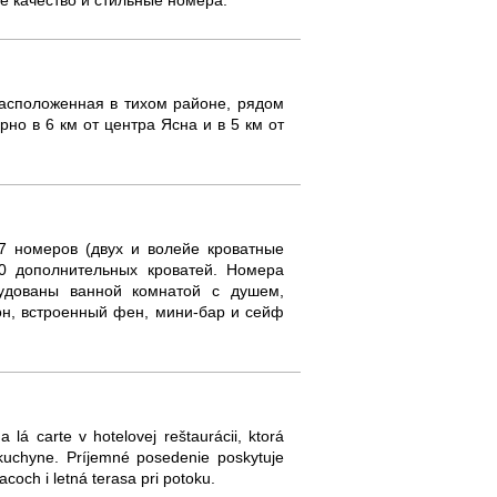
е качество и стильные номера.
 расположенная в тихом районе, рядом
но в 6 км от центра Ясна и в 5 км от
37 номеров (двух и волейе кроватные
 дополнительных кроватей. Номера
удованы ванной комнатой с душем,
н, встроенный фен, мини-бар и сейф
á carte v hotelovej reštaurácii, ktorá
kuchyne. Príjemné posedenie poskytuje
och i letná terasa pri potoku.