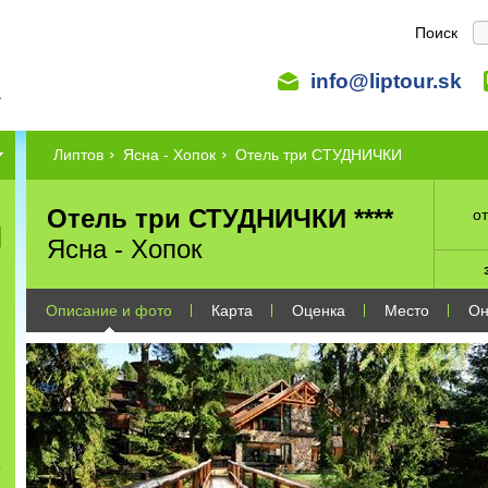
Поиск
info@liptour.sk
Липтов
Ясна - Хопок
Отель три СТУДНИЧКИ
Отель три СТУДНИЧКИ ****
от
Ясна - Хопок
Описание и фото
Карта
Оценка
Место
Он