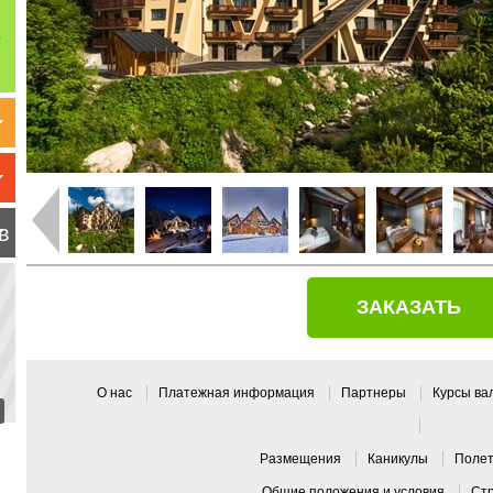
в
ЗАКАЗАТЬ
О нас
Платежная информация
Партнеры
Курсы в
Pазмещения
Каникулы
Поле
Общие положения и условия
Ст