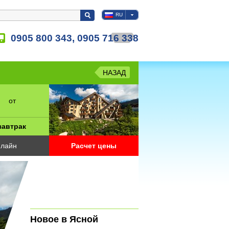
RU
0905 800 343, 0905 716 338
НАЗАД
от
завтрак
лайн
Расчет цены
Новое в Ясной