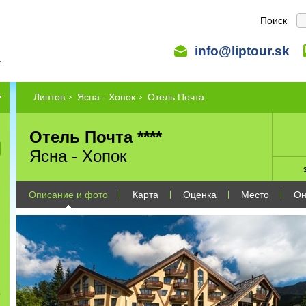
Поиск
info@liptour.sk
Липтов
Ясна - Хопок
Отель Почта
Отель Почта ****
Ясна - Хопок
Описание и фото
Карта
Оценка
Место
Он