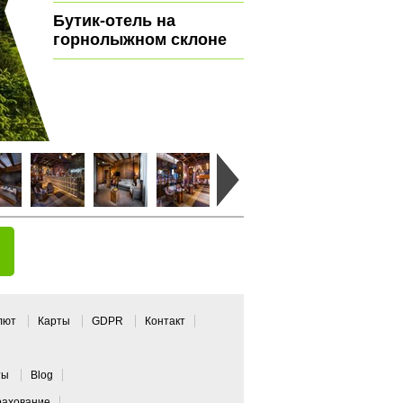
Бутик-отель на
горнолыжном склоне
алют
Карты
GDPR
Контакт
ты
Blog
рахование