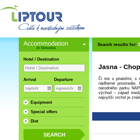
Accommodation
Search results for:
in Slovakia
Hotel / Destination
Jasna - Cho
Či ste s priateľmi, s 
Arrival
Departure
nádherné prostredie,
národného parku NAP
východ – západ medzi
najvyšší vrchol je zná
Equipment
Special offers
Diet