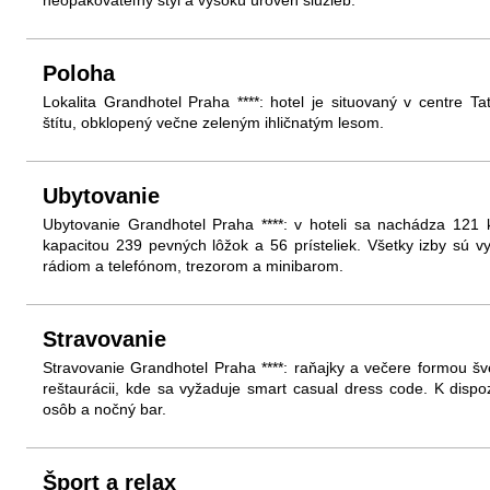
neopakovateľný štýl a vysokú úroveň služieb.
Poloha
Lokalita Grandhotel Praha ****: hotel je situovaný v centre 
štítu, obklopený večne zeleným ihličnatým lesom.
Ubytovanie
Ubytovanie Grandhotel Praha ****: v hoteli sa nachádza 121 
kapacitou 239 pevných lôžok a 56 prísteliek. Všetky izby sú 
rádiom a telefónom, trezorom a minibarom.
Stravovanie
Stravovanie Grandhotel Praha ****: raňajky a večere formou š
reštaurácii, kde sa vyžaduje smart casual dress code. K dispoz
osôb a nočný bar.
Šport a relax