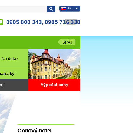
SK
0905 800 343, 0905 716 338
SPÄŤ
 Na dotaz
raňajky
ne
Výpočet ceny
Golfový hotel