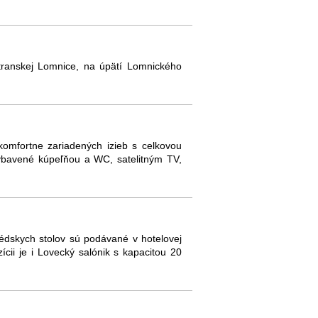
Tatranskej Lomnice, na úpätí Lomnického
komfortne zariadených izieb s celkovou
vybavené kúpeľňou a WC, satelitným TV,
védskych stolov sú podávané v hotelovej
ícii je i Lovecký salónik s kapacitou 20