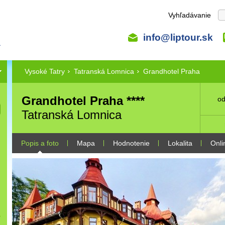
Vyhľadávanie
info@liptour.sk
Vysoké Tatry
Tatranská Lomnica
Grandhotel Praha
Grandhotel Praha ****
od
Tatranská Lomnica
Popis a foto
Mapa
Hodnotenie
Lokalita
Onli