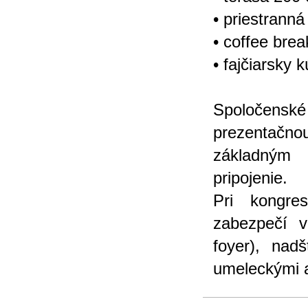
• priestrann
• coffee brea
• fajčiarsky k
Spoločensk
prezentačnou
základným 
pripojenie.
Pri kongre
zabezpečí v
foyer), nad
umeleckými a