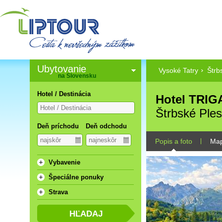
Ubytovanie
Vysoké Tatry
Štrb
na Slovensku
Hotel / Destinácia
Hotel TRIGA
Štrbské Ple
Deň príchodu
Deň odchodu
Popis a foto
Ma
Vybavenie
Špeciálne ponuky
Strava