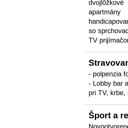
dvojlôžkov
apartmány
handicapovan
so sprchova
TV prijímač
Stravova
- polpenzia 
- Lobby bar 
pri TV, krbe
Šport a r
Novootvoren