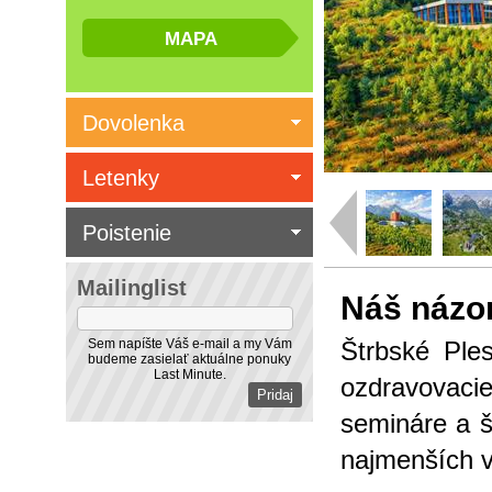
Dovolenka
Letenky
Poistenie
Mailinglist
Náš názo
Sem napíšte Váš e-mail a my Vám
Štrbské Ple
budeme zasielať aktuálne ponuky
Last Minute.
ozdravovaci
semináre a š
najmenších v