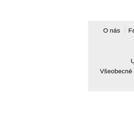
O nás
F
Všeobecné