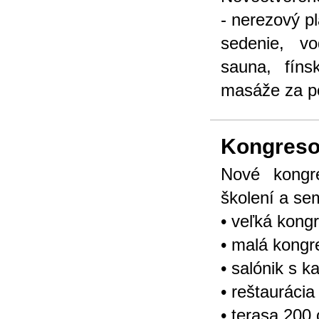
- nerezový p
sedenie, vo
sauna, fíns
masáže za p
Kongreso
Nové kongr
školení a se
• veľká kong
• malá kongr
• salónik s k
• reštauráci
• terasa 200