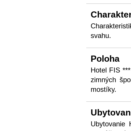
Charakter
Charakterist
svahu.
Poloha
Hotel FIS **
zimných špor
mostíky.
Ubytovan
Ubytovanie H