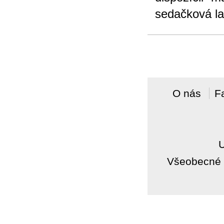
sedačková la
O nás
F
Všeobecné