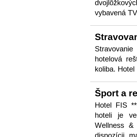
dvojlôžkový
vybavená TV,
Stravova
Stravovanie
hotelová re
koliba. Hotel
Šport a r
Hotel FIS **
hoteli je v
Wellness &
dispozícii 