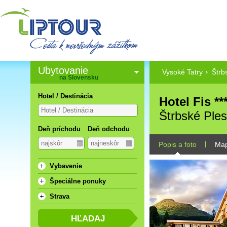
Ubytovanie
Vysoké Tatry
Štrb
na Slovensku
Hotel / Destinácia
Hotel Fis **
Štrbské Ple
Deň príchodu
Deň odchodu
Popis a foto
Ma
Vybavenie
Špeciálne ponuky
Strava