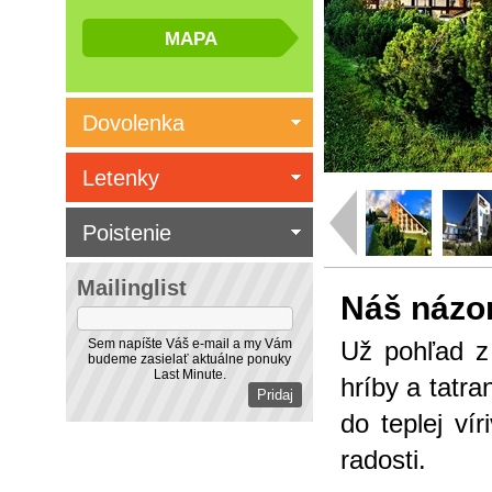
Dovolenka
Letenky
Poistenie
Mailinglist
Náš názo
Sem napíšte Váš e-mail a my Vám
Už pohľad z 
budeme zasielať aktuálne ponuky
Last Minute.
hríby a tatra
do teplej ví
radosti.