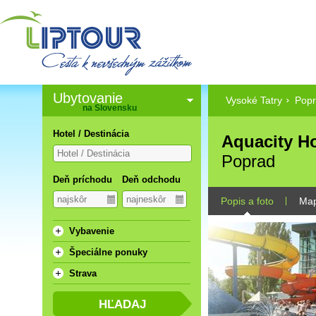
Ubytovanie
Vysoké Tatry
Pop
na Slovensku
Hotel / Destinácia
Aquacity Ho
Poprad
Deň príchodu
Deň odchodu
Popis a foto
Ma
Vybavenie
Špeciálne ponuky
Strava