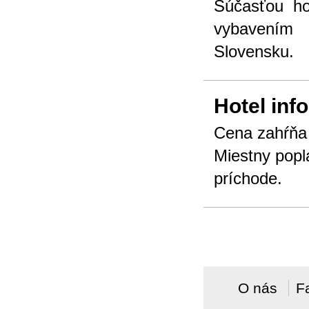
Súčasťou ho
vybavením 
Slovensku.
Hotel inf
Cena zahŕňa 
Miestny popla
príchode.
O nás
F