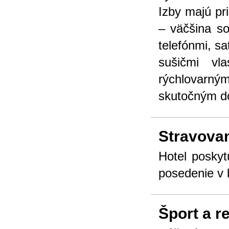
Izby majú pr
– väčšina s
telefónmi, sa
sušičmi vl
rýchlovarný
skutočným 
Stravova
Hotel poskyt
posedenie v 
Šport a r