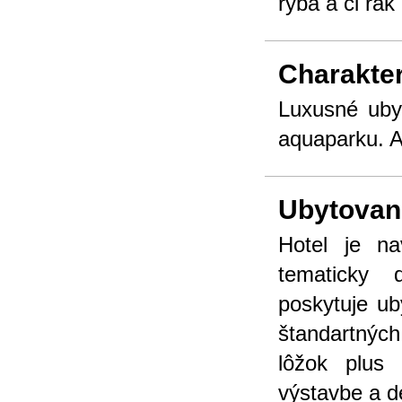
ryba a či rak
Charakter
Luxusné uby
aquaparku. A
Ubytovan
Hotel je n
tematicky 
poskytuje u
štandartnýc
lôžok plus 
výstavbe a de