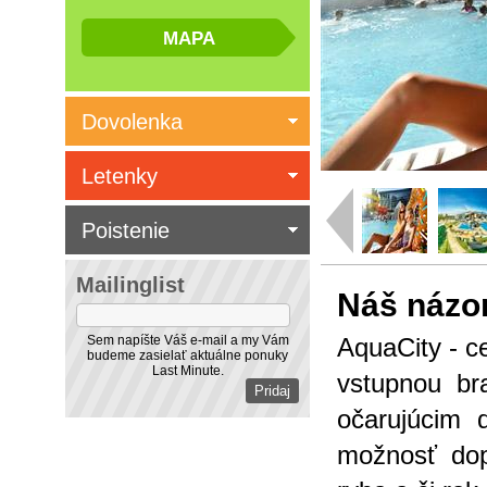
Dovolenka
Letenky
Poistenie
Mailinglist
Náš názo
Sem napíšte Váš e-mail a my Vám
AquaCity - c
budeme zasielať aktuálne ponuky
Last Minute.
vstupnou br
očarujúcim 
možnosť dopr