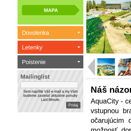
Dovolenka
Letenky
Poistenie
Mailinglist
Náš názo
Sem napíšte Váš e-mail a my Vám
budeme zasielať aktuálne ponuky
AquaCity - c
Last Minute.
vstupnou br
očarujúcim 
možnosť dopr