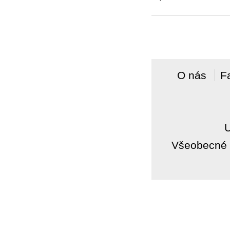
O nás
F
Všeobecné