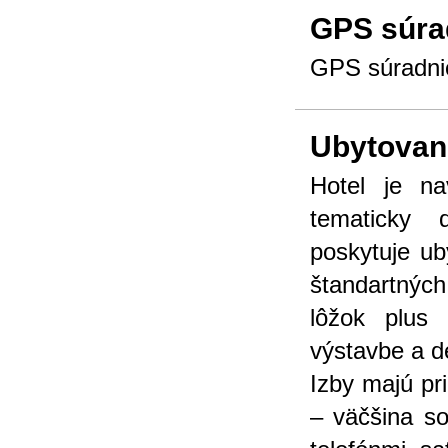
GPS súra
GPS súradnic
Ubytovan
Hotel je n
tematicky 
poskytuje u
štandartnýc
lôžok plus 
výstavbe a de
Izby majú pr
– väčšina s