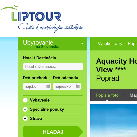
Ubytovanie
Vysoké Tatry
Pop
na Slovensku
Hotel / Destinácia
Aquacity H
View ****
Poprad
Deň príchodu
Deň odchodu
Popis a foto
Ma
Vybavenie
Špeciálne ponuky
Strava