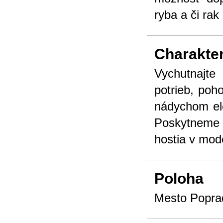
ryba a či rak
Charakter
Vychutnajte
potrieb, poh
nádychom el
Poskytneme 
hostia v mod
Poloha
Mesto Poprad