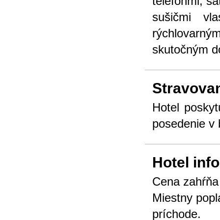
telefónmi, sa
sušičmi vl
rýchlovarný
skutočným 
Stravova
Hotel poskyt
posedenie v 
Hotel inf
Cena zahŕňa 
Miestny popla
príchode.