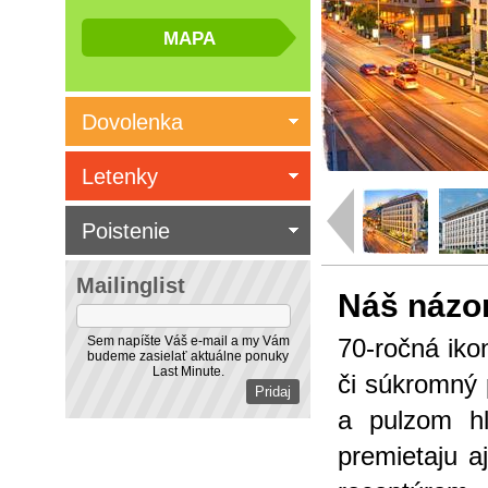
Dovolenka
Letenky
Poistenie
Mailinglist
Náš názo
Sem napíšte Váš e-mail a my Vám
70-ročná iko
budeme zasielať aktuálne ponuky
Last Minute.
či súkromný 
a pulzom hl
premietaju a