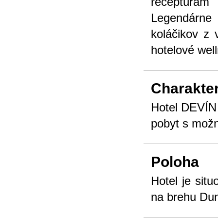
receptúram
Legendárne
koláčikov z 
hotelové wel
Charakter
Hotel DEVÍN 
pobyt s možn
Poloha
Hotel je sit
na brehu Dun