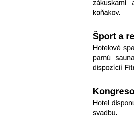
zákuskami 
koňakov.
Šport a r
Hotelové spa
parnú sauna
dispozícií Fi
Kongreso
Hotel disponu
svadbu.