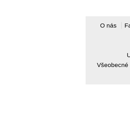
O nás
F
Všeobecné