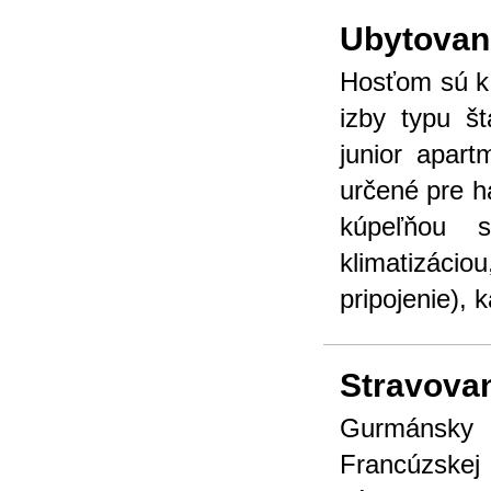
Ubytovan
Hosťom sú k 
izby typu š
junior apar
určené pre h
kúpeľňou 
klimatizácio
pripojenie),
Stravova
Gurmánsky 
Francúzskej