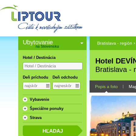
Ubytovanie
Bratislava - región
na Slovensku
Hotel / Destinácia
Hotel DEVÍN
Bratislava -
Deň príchodu
Deň odchodu
Popis a foto
Ma
Vybavenie
Špeciálne ponuky
Strava