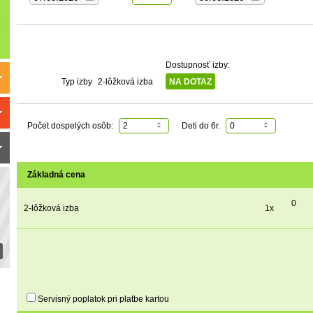
Dostupnosť izby:
Typ izby
2-lôžková izba
NA DOTAZ
Počet dospelých osôb:
2
Deti do 6r.
0
Základná cena
0
2-lôžková izba
1x
Servisný poplatok pri platbe kartou