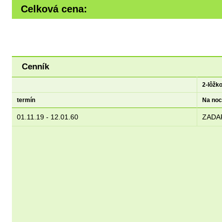
Celková cena:
Kontaktná osoba
Cenník
2-lôžk
Meno *
:
Stredné meno
:
termín
Na noc
Ulica
Mesto
/ PSČ
:
01.11.19 - 12.01.60
ZADA
Štát
:
E-mail *
:
Slovenská republika
Poznámka
:
/ Fakturačné údaje firmy