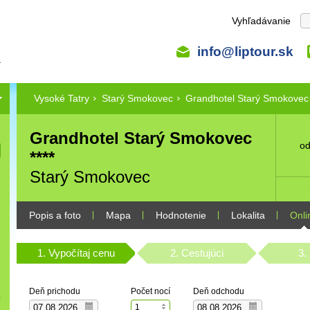
Vyhľadávanie
info@liptour.sk
Vysoké Tatry
Starý Smokovec
Grandhotel Starý Smokovec
Grandhotel Starý Smokovec
od
****
Starý Smokovec
Popis a foto
Mapa
Hodnotenie
Lokalita
Onli
1. Vypočítaj cenu
2. Cestujúci
3.
Deň prichodu
Počet nocí
Deň odchodu
1