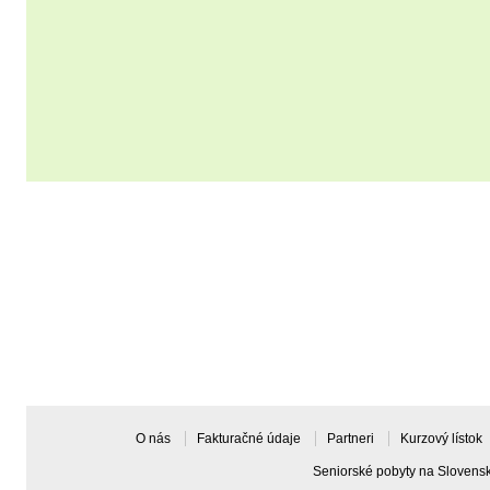
Mám záujem o zasielanie aktuálnych ponúk emailom
Souhlasím se
všeobecnými podmienkami
O nás
Fakturačné údaje
Partneri
Kurzový lístok
Seniorské pobyty na Slovens