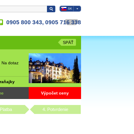
SK
0905 800 343, 0905 716 338
SPÄŤ
 Na dotaz
raňajky
ne
Výpočet ceny
 Platba
4. Potvrdenie