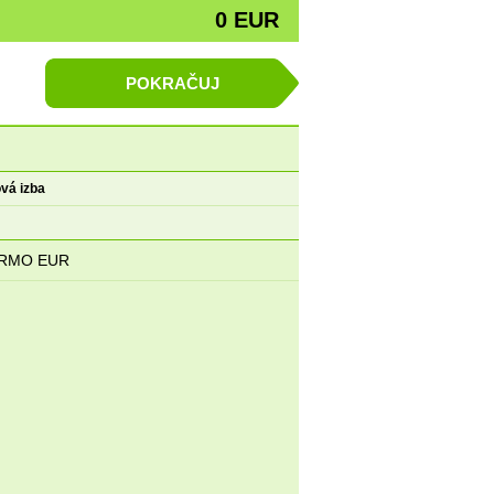
0 EUR
POKRAČUJ
ová izba
Priezvisko *
:
RMO EUR
/
Telefón *
: