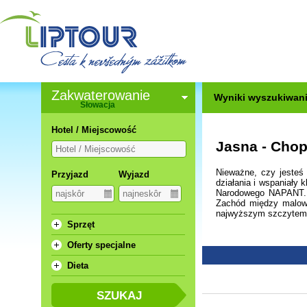
Zakwaterowanie
Wyniki wyszukiwani
Słowacja
Hotel / Miejscowość
Jasna - Cho
Nieważne, czy jesteś 
Przyjazd
Wyjazd
działania i wspaniały 
Narodowego NAPANT. 
Zachód między malow
najwyższym szczytem 
Sprzęt
Oferty specjalne
Dieta