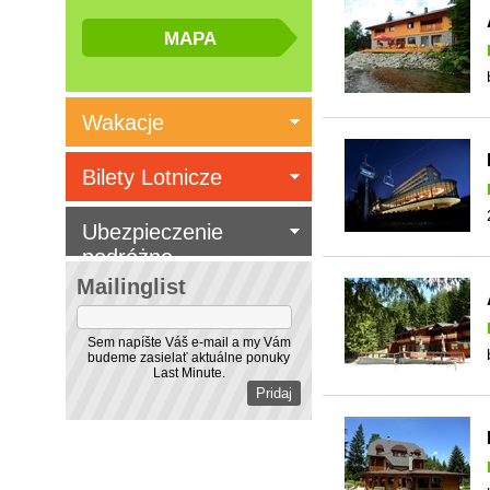
Wakacje
Bilety Lotnicze
Ubezpieczenie
podróżne
Mailinglist
Sem napíšte Váš e-mail a my Vám
budeme zasielať aktuálne ponuky
Last Minute.