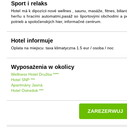
Sport i relaks
Hotel má k dipozícii nové wellnes , saunu, masáže, fitnes, biliard,
herňu s hracími automatmi,pasáž so športovými obchodmi a po
potrieb a spoločenských hier, informačné centrum.
Hotel informuje
Oplata na miejscu: taxa klimatyczna 1.5 eur / osoba / noc
Wyposażenia w okolicy
Wellness Hotel Družba ****
Hotel SNP ***
Apartmány Jasná
Hotel Ostredok ***
ZAREZERWUJ