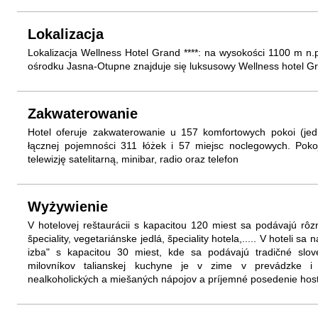
Lokalizacja
Lokalizacja Wellness Hotel Grand ****: na wysokości 1100 m n
ośrodku Jasna-Otupne znajduje się luksusowy Wellness hotel G
Zakwaterowanie
Hotel oferuje zakwaterowanie u 157 komfortowych pokoi (je
łącznej pojemności 311 łóżek i 57 miejsc noclegowych. Poko
telewizję satelitarną, minibar, radio oraz telefon
Wyżywienie
V hotelovej reštaurácii s kapacitou 120 miest sa podávajú r
špeciality, vegetariánske jedlá, špeciality hotela,..... V hoteli s
izba" s kapacitou 30 miest, kde sa podávajú tradičné sloven
milovníkov talianskej kuchyne je v zime v prevádzke i p
nealkoholických a miešaných nápojov a príjemné posedenie hos