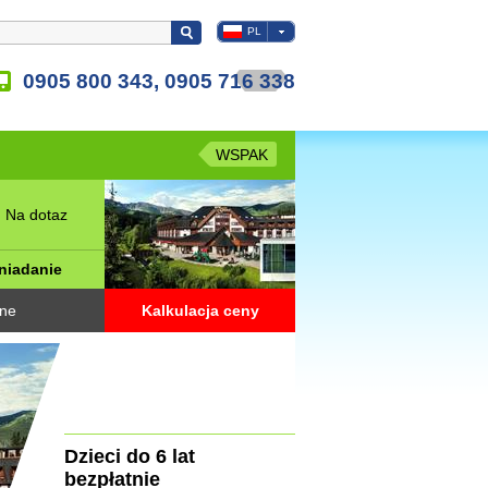
PL
0905 800 343, 0905 716 338
WSPAK
 Na dotaz
niadanie
ine
Kalkulacja ceny
Dzieci do 6 lat
bezpłatnie