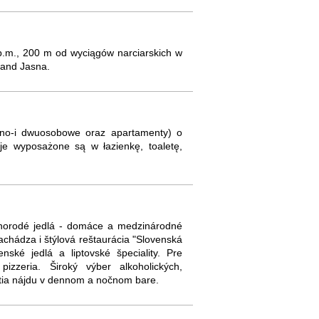
.p.m., 200 m od wyciągów narciarskich w
rand Jasna.
dno-i dwuosobowe oraz apartamenty) o
je wyposażone są w łazienkę, toaletę,
ôznorodé jedlá - domáce a medzinárodné
a nachádza i štýlová reštaurácia "Slovenská
ské jedlá a liptovské špeciality. Pre
izzeria. Široký výber alkoholických,
tia nájdu v dennom a nočnom bare.