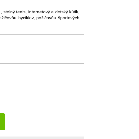
 stolný tenis, internetový a detský kútik,
žičovňu byciklov, požičovňu športových