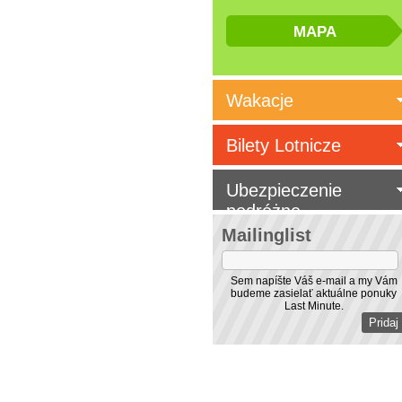
Wakacje
Bilety Lotnicze
Ubezpieczenie
podróżne
Mailinglist
Sem napíšte Váš e-mail a my Vám
budeme zasielať aktuálne ponuky
Last Minute.