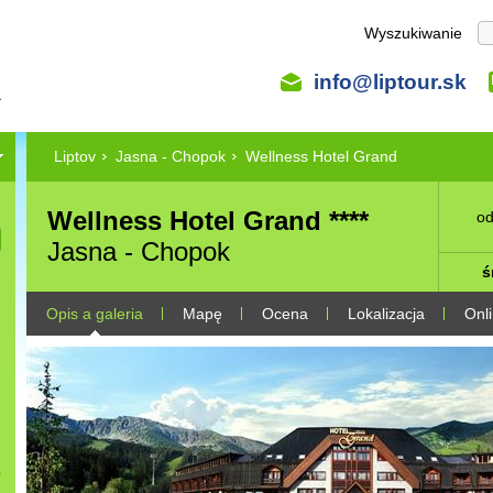
Wyszukiwanie
info@liptour.sk
Liptov
Jasna - Chopok
Wellness Hotel Grand
Wellness Hotel Grand ****
od
Jasna - Chopok
ś
Opis a galeria
Mapę
Ocena
Lokalizacja
Onl