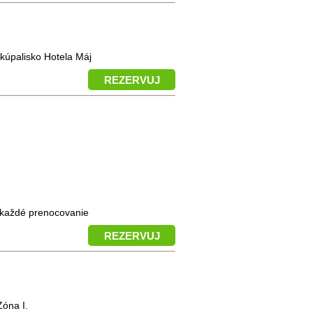
 kúpalisko Hotela Máj
REZERVUJ
a každé prenocovanie
REZERVUJ
Zóna I.