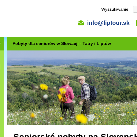
Wyszukiwanie
info@liptour.sk
Pobyty dla seniorów w Słowacji - Tatry i Liptów
Seniorské pobyty na Slovens