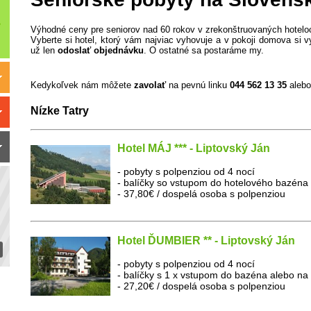
Výhodné ceny pre seniorov nad 60 rokov v zrekonštruovaných hoteloch
Vyberte si hotel, ktorý vám najviac vyhovuje a v pokoji domova si 
už len
odoslať objednávku
. O ostatné sa postaráme my.
Kedykoľvek nám môžete
zavolať
na pevnú linku
044 562 13 35
alebo
Nízke Tatry
Hotel MÁJ *** - Liptovský Ján
- pobyty s polpenziou od 4 nocí
- balíčky so vstupom do hotelového bazéna
- 37,80€ / dospelá osoba s polpenziou
Hotel ĎUMBIER ** - Liptovský Ján
- pobyty s polpenziou od 4 nocí
- balíčky s 1 x vstupom do bazéna alebo na
- 27,20€ / dospelá osoba s polpenziou