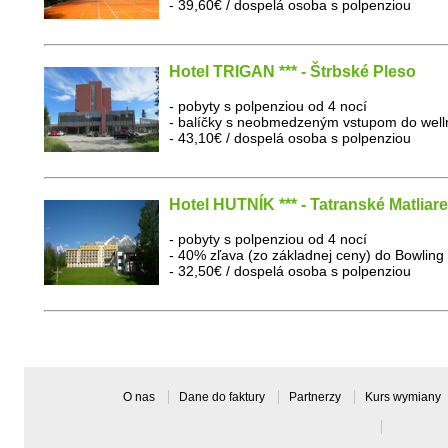
- 39,60€ / dospelá osoba s polpenziou
Hotel TRIGAN *** - Štrbské Pleso
- pobyty s polpenziou od 4 nocí
- balíčky s neobmedzeným vstupom do well
- 43,10€ / dospelá osoba s polpenziou
Hotel HUTNÍK *** - Tatranské Matliare
- pobyty s polpenziou od 4 nocí
- 40% zľava (zo základnej ceny) do Bowling 
- 32,50€ / dospelá osoba s polpenziou
O nas
Dane do faktury
Partnerzy
Kurs wymiany