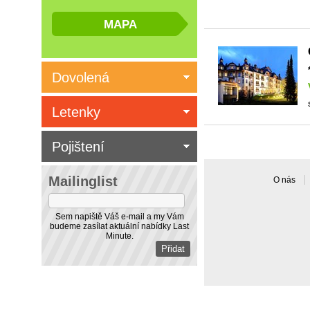
Dovolená
Letenky
Pojištení
Mailinglist
O nás
Sem napiště Váš e-mail a my Vám
budeme zasílat aktuální nabídky Last
Minute.