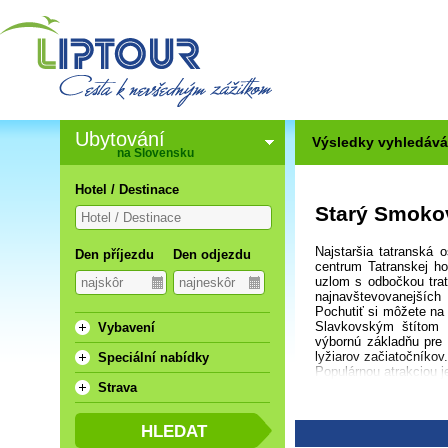
Ubytování
Výsledky vyhledává
na Slovensku
Hotel / Destinace
Starý Smoko
Najstaršia tatranská 
Den příjezdu
Den odjezdu
centrum Tatranskej h
uzlom s odbočkou trat
najnavštevovanejších
Pochutiť si môžete na
Slavkovským štítom p
Vybavení
výbornú základňu pre 
lyžiarov začiatočníkov.
Speciální nabídky
Populárnou atrakciou j
Strava