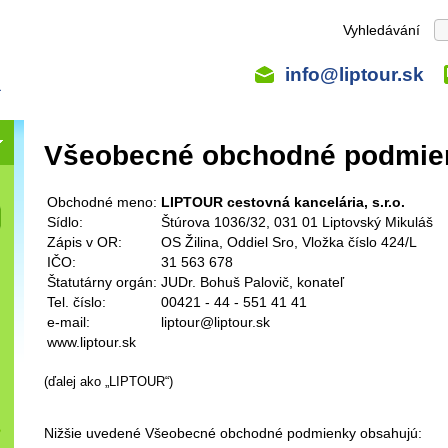
Vyhledávání
info@liptour.sk
Všeobecné obchodné podmie
Obchodné meno:
LIPTOUR cestovná kancelária, s.r.o.
Sídlo:
Štúrova 1036/32, 031 01 Liptovský Mikuláš
Zápis v OR:
OS Žilina, Oddiel Sro, Vložka číslo 424/L
IČO:
31 563 678
Štatutárny orgán:
JUDr. Bohuš Palovič, konateľ
Tel. číslo:
00421 - 44 - 551 41 41
e-mail:
liptour@liptour.sk
www.liptour.sk
(ďalej ako „LIPTOUR“)
Nižšie uvedené Všeobecné obchodné podmienky obsahujú: