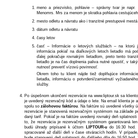
meno a priezvisko, pohlavie – správny tvar je napr.
Menomrs. Mrs za menom je skratka pohlavia cestujúceh
mesto odletu a návratu ako i tranzitné prestupové mestá
dátum odletu a návratu
časy letov
časť – Informácie o letových službách – na ktorú j
informácia pokiaľ na diaľkových letoch lietadlo má po
ďalej pokračuje rovnakým lietadlom, preto tento tranz
lietadlo je na čas doplnenia paliva nutné opustiť, v tak
nutnosť preveriť vízovú povinnosť.
Okrem toho tu klient nájde tiež doplňujúce informácie
lietadla, informáciu o potvrdení/zamietnutí vyžiadaného
služby.
Po úspešnom ukončení rezervácie na www.liptour.sk sa kliento
je uvedený rezervačný kód a údaje o lete. Na email klienta je 
spolu so
zálohovou faktúrou
. Na faktúre sú uvedené všetky ú
rezervácie je stanovená rezervačným systémom na základe po
daný tarif. Pokiaľ je na faktúre uvedený rovnaký deň splatnost
to, že rezervácia je rezervačným systémom garantovaná len
budú úhrady pripísané k účtom
LIPTOUR-u
do 16:30 hod. Ú
spracované až ďalší deň v čase otváracích hodín. V prípade, 
bude stanovený deň splatnosti do ďalšieho dňa do 16:50 hod. V