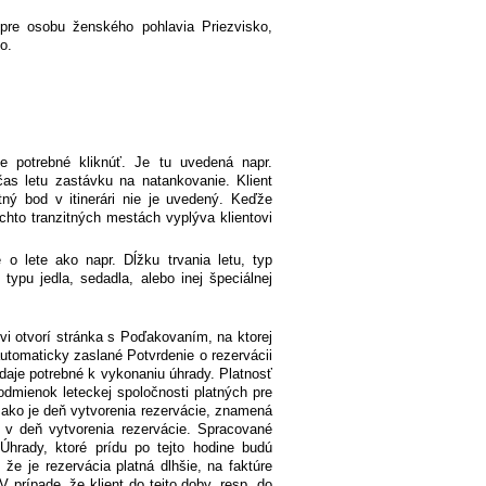
 pre osobu ženského pohlavia Priezvisko,
o.
e potrebné kliknúť. Je tu uvedená napr.
čas letu zastávku na natankovanie. Klient
itný bod v itinerári nie je uvedený. Keďže
ýchto tranzitných mestách vyplýva klientovi
 o lete ako napr. Dĺžku trvania letu, typ
 typu jedla, sedadla, alebo inej špeciálnej
vi otvorí stránka s Poďakovaním, na ktorej
automaticky zaslané Potvrdenie o rezervácii
daje potrebné k vykonaniu úhrady. Platnosť
dmienok leteckej spoločnosti platných pre
i ako je deň vytvorenia rezervácie, znamená
 v deň vytvorenia rezervácie. Spracované
hrady, ktoré prídu po tejto hodine budú
že je rezervácia platná dlhšie, na faktúre
 prípade, že klient do tejto doby, resp. do