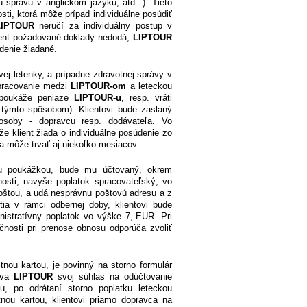
ku správu v anglickom jazyku, atď. ). Tieto
sti, ktorá môže prípad individuálne posúdiť
LIPTOUR
neručí za individuálny postup v
lient požadované doklady nedodá,
LIPTOUR
údenie žiadané.
ej letenky, a prípadne zdravotnej správy v
spracovanie medzi
LIPTOUR-om
a leteckou
o poukáže peniaze
LIPTOUR-u
, resp. vráti
á týmto spôsobom). Klientovi bude zaslaný
 osoby - dopravcu resp. dodávateľa. Vo
že klient žiada o individuálne posúdenie zo
a môže trvať aj niekoľko mesiacov.
vou poukážkou, bude mu účtovaný, okrem
nosti, navyše poplatok spracovateľský, vo
poštou, a udá nesprávnu poštovú adresu a z
tia v rámci odbernej doby, klientovi bude
nistratívny poplatok vo výške 7,-EUR. Pri
nosti pri prenose obnosu odporúča zvoliť
itnou kartou, je povinný na storno formulár
dáva
LIPTOUR
svoj súhlas na odúčtovanie
u, po odrátaní storno poplatku leteckou
tnou kartou, klientovi priamo dopravca na