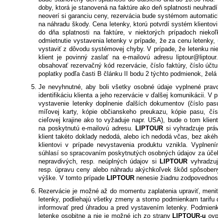
doby, ktorá je stanovená na faktúre ako deň splatnosti neuhradí
neoverí si garanciu ceny, rezervácia bude systémom automatic
na náhradu škody. Cena letenky, ktorú potvrdí systém klientovi
do dňa splatnosti na faktúre, v niektorých prípadoch niek
odmietnutie vystavenia letenky v prípade, že za cenu letenky
vystaviť z dôvodu systémovej chyby. V prípade, že letenku ni
klient je povinný zaslať na e-mailovú adresu liptour@liptour
obsahovať rezervačný kód rezervácie, číslo faktúry, číslo účt
poplatky podľa časti B článku II bodu 2 týchto podmienok, želá 
Je nevyhnutné, aby boli všetky osobné údaje vyplnené pravd
identifikáciu klienta a jeho rezervácie v ďalšej komunikácii. V
vystavenie letenky doplnenie ďalších dokumentov (číslo pas
míľovej karty, kópie občianskeho preukazu, kópie pasu, čís
cieľovej krajine ako to vyžaduje napr. USA), bude o tom klie
na poskytnutú e-mailovú adresu.
LIPTOUR
si vyhradzuje prá
klient takéto doklady nedodá, alebo ich nedodá včas, bez aké
klientovi v prípade nevystavenia produktu vznikla. Vyplnen
súhlasí so spracovaním poskytnutých osobných údajov za účel
nepravdivých, resp. neúplných údajov si
LIPTOUR
vyhradzuj
resp. úpravu ceny alebo náhradu akýchkoľvek škôd spôsoben
výške. V tomto prípade
LIPTOUR
nenesie žiadnu zodpovednosť z
Rezervácie je možné až do momentu zaplatenia upraviť, meniť,
letenky, podliehajú všetky zmeny a storno podmienkam tarifu d
informovať pred úhradou a pred vystavením letenky. Podmien
letenke osobitne a nie je možné ich zo strany
LIPTOUR-u
ovp