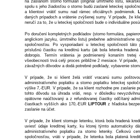
na zaslanom storno formulári (originál úmrtného listu, lekárs
spolu s jeho žiadosťou o storno budú zaslané leteckej spoločno
a klientovi vrátiť sumu nad rámec oficiálnych podmienok.
daných prípadoch a vrátenie zvýšenej sumy. V prípade, že k
neručí za to, že u leteckej spoločnosti bude o individuálne pos
Po doručení kompletných podkladov (storno formulára, papierov
anglickom jazyku, úmrtného listu) prebehne administratívne 
spoločnosťou. Po vysporiadaní u leteckej spoločnosti tát
príslušnú čiastku na kreditnú kartu (ak bola letenka hraden
dobropis. Termín vrátenia je podmienený konaním tretej
všeobecnosti trvá celý proces približne 2 mesiace. V prípade, 
závažných dôvodov a dodá potrebné podklady, vybavenie storn
V prípade, že si klient želá vrátiť vracanú sumu pošto
administratívneho poplatku a storno poplatku leteckej spoloč
výške 7,-EUR. V prípade, že sa klient rozhodne pre zaslanie 
tohto dôvodu sa úhrada vráti, resp. v dôsledku nevyzdvihnu
opätovne naúčtovaný a z refundovanej čiastky odčítaný admi
čiastkach vyšších ako 170,-EUR
LIPTOUR
z hľadiska bezpeč
zaslanie na účet.
V prípade, že klient stornuje letenku, ktorá bola hradená kred
uviesť údaje kreditnej karty, ku ktorej týmto automaticky 
administratívneho poplatku za storno letenky. Celkovú cen
spoločnosťou, vráti v prípade, že letenka bola platená kredi