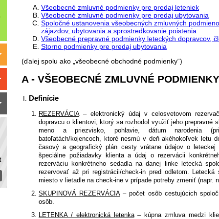
Všeobecné zmluvné podmienky pre predaj leteniek
Všeobecné zmluvné podmienky pre predaj ubytovania
Spoločné ustanovenia všeobecných zmluvných podmienok 
zájazdov, ubytovania a sprostredkovanie poistenia
Všeobecné prepravné podmienky leteckých dopravcov, č
Storno podmienky pre predaj ubytovania
(ďalej spolu ako „všeobecné obchodné podmienky“)
A - VŠEOBECNÉ ZMLUVNÉ PODMIENKY
Definície
REZERVÁCIA
– elektronický údaj v celosvetovom rezerv
dopravcu o klientovi, ktorý sa rozhodol využiť jeho prepravné
meno a priezvisko, pohlavie, dátum narodenia (pri
batoľatách/kojencoch, ktoré nesmú v deň akéhokoľvek letu d
časový a geografický plán cesty vrátane údajov o leteckej
špeciálne požiadavky klienta a údaj o rezervácii konkrétne
t
rezerváciu konkrétneho sedadla na danej linke letecká spo
rezervovať až pri registrácii/check-in pred odletom. Letecká
miesto v lietadle na check-ine v prípade potreby zmeniť (napr. n
SKUPINOVÁ REZERVÁCIA
– počet osôb cestujúcich spoloč
osôb.
LETENKA / elektronická letenka
– kúpna zmluva medzi klie