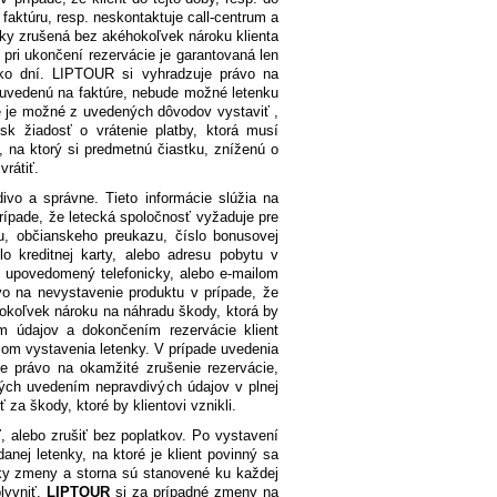
 faktúru, resp. neskontaktuje call-centrum a
ky zrušená bez akéhokoľvek nároku klienta
 pri ukončení rezervácie je garantovaná len
oľko dní. LIPTOUR si vyhradzuje právo na
, uvedenú na faktúre, nebude možné letenku
e je možné z uvedených dôvodov vystaviť ,
.sk žiadosť o vrátenie platby, ktorá musí
u, na ktorý si predmetnú čiastku, zníženú o
vrátiť.
ivo a správne. Tieto informácie slúžia na
 prípade, že letecká spoločnosť vyžaduje pre
u, občianskeho preukazu, číslo bonusovej
lo kreditnej karty, alebo adresu pobytu v
nt upovedomený telefonicky, alebo e-mailom
vo na nevystavenie produktu v prípade, že
hokoľvek nároku na náhradu škody, ktorá by
ím údajov a dokončením rezervácie klient
om vystavenia letenky. V prípade uvedenia
e právo na okamžité zrušenie rezervácie,
ých uvedením nepravdivých údajov v plnej
a škody, ktoré by klientovi vznikli.
 alebo zrušiť bez poplatkov. Po vystavení
anej letenky, na ktoré je klient povinný sa
ky zmeny a storna sú stanovené ku každej
lyvniť.
LIPTOUR
si za prípadné zmeny na