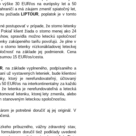
vo výške 30 EUR/os na európsky let a 50
zahraničí a má záujem zmeniť spiatočný let,
menu požiada
LIPTOUR
, poplatok je v tomto
žné postupovať v prípade, že storno letenky
Pokiaľ klient žiada o storno menej ako 24
 show, spravidla možno leteckú spoločnosť
ienky zakúpeného tarifu povoľujú. Je plne v
 o storno letenky nízkonákladovej leteckej
poločnosť na základe jej podmienok. Cena
ý sumou 15 EUR/os/cesta.
UR
, na základe vyplneného, podpísaného a
aní už vystavených leteniek, bude klientovi
y, ktorý je nerefundovateľný, účtovaný
a 50 EUR/os na interkontinentalny za každú
, že letenka je nerefundovateľná a letecká
tornovať letenku, ktorej lety zmenila, alebo
kom stanoveným leteckou spoločnosťou.
rom je potrebné doručiť aj jej originál. V
účená.
ízkeho príbuzného, vážny zdravotný stav,
 formulárom doručil tiež podklady uvedené