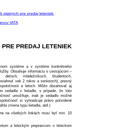
platných pre predaj leteniek,
lenov IATA
 PRE PREDAJ LETENIEK
ačnom systéme a v systéme konkrétneho
 služby. Obsahuje informáciu o cestujúcom –
 deťoch, mládežníkoch, študentoch,
osiahnuť vek 2 rokov a senioroch), presný
 spoločnosti a letoch. Môže obsahovať aj
ho sedadla v lietadle, v prípade, že túto
ločnosť umožňuje, inak je sedadlo možné
 spoločnosť si vyhradzuje právo potvrdené
áhla zmena typu lietadla, atď.)
ne na všetkých linkách musí byť min. 10
ntom a leteckým prepravcom o leteckom