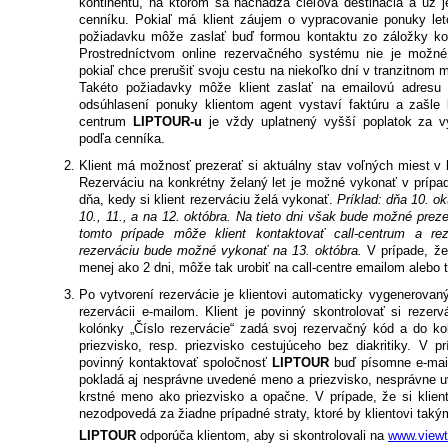
kontinentu, na ktorom sa nachádza cieľová destinácia a už j
cenníku. Pokiaľ má klient záujem o vypracovanie ponuky le
požiadavku môže zaslať buď formou kontaktu zo záložky kont
Prostredníctvom online rezervačného systému nie je možné 
pokiaľ chce prerušiť svoju cestu na niekoľko dní v tranzitnom me
Takéto požiadavky môže klient zaslať na emailovú adresu ca
odsúhlasení ponuky klientom agent vystaví faktúru a zašle kl
centrum
LIPTOUR-u
je vždy uplatnený vyšší poplatok za vy
podľa cenníka.
Klient má možnosť prezerať si aktuálny stav voľných miest v 
Rezerváciu na konkrétny želaný let je možné vykonať v prípad
dňa, kedy si klient rezerváciu želá vykonať.
Príklad: dňa 10. o
10., 11., a na 12. októbra. Na tieto dni však bude možné prez
tomto prípade môže klient kontaktovať call-centrum a reze
rezerváciu bude možné vykonať na 13. októbra.
V prípade, že
menej ako 2 dni, môže tak urobiť na call-centre emailom alebo t
Po vytvorení rezervácie je klientovi automaticky vygenerova
rezervácii e-mailom. Klient je povinný skontrolovať si rezer
kolónky „Číslo rezervácie“ zadá svoj rezervačný kód a do ko
priezvisko, resp. priezvisko cestujúceho bez diakritiky. V p
povinný kontaktovať spoločnosť
LIPTOUR
buď písomne e-mail
pokladá aj nesprávne uvedené meno a priezvisko, nesprávne 
krstné meno ako priezvisko a opačne. V prípade, že si klient
nezodpovedá za žiadne prípadné straty, ktoré by klientovi taký
LIPTOUR
odporúča klientom, aby si skontrolovali na
www.viewt