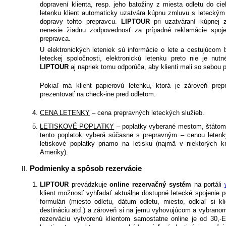
dopravení klienta, resp. jeho batožiny z miesta odletu do ci
letenku klient automaticky uzatvára kúpnu zmluvu s letecký
dopravy tohto prepravcu.
LIPTOUR
pri uzatváraní kúpnej 
nenesie žiadnu zodpovednosť za prípadné reklamácie spoje
prepravca.
U elektronických leteniek sú informácie o lete a cestujúco
leteckej spoločnosti, elektronickú letenku preto nie je nu
LIPTOUR
aj napriek tomu odporúča, aby klienti mali so sebou p
Pokiaľ má klient papierovú letenku, ktorá je zároveň prep
prezentovať na check-ine pred odletom.
CENA LETENKY
– cena prepravných leteckých služieb.
LETISKOVÉ POPLATKY
– poplatky vyberané mestom, štátom, 
tento poplatok vyberá súčasne s prepravným – cenou letenky
letiskové poplatky priamo na letisku (najmä v niektorých k
Ameriky).
Podmienky a spôsob rezervácie
LIPTOUR
prevádzkuje
online rezervačný systém
na portáli
klient možnosť vyhľadať aktuálne dostupné letecké spojenie
formulári (miesto odletu, dátum odletu, miesto, odkiaľ si kl
destináciu atď.) a zároveň si na jemu vyhovujúcom a vybranom
rezerváciu vytvorenú klientom samostatne online je od 30,