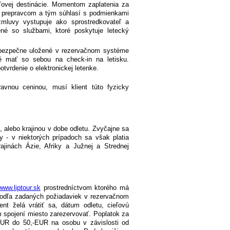
eľovej destinácie. Momentom zaplatenia za
m prepravcom a tým súhlasí s podmienkami
zmluvy vystupuje ako sprostredkovateľ a
né so službami, ktoré poskytuje letecký
m bezpečne uložené v rezervačnom systéme
tné mať so sebou na check-in na letisku.
otvrdenie o elektronickej letenke.
ravnou ceninou, musí klient túto fyzicky
alebo krajinou v dobe odletu. Zvyčajne sa
 - v niektorých prípadoch sa však platia
rajinách Ázie, Afriky a Južnej a Strednej
www.liptour.sk
prostredníctvom ktorého má
 podľa zadaných požiadaviek v rezervačnom
ient želá vrátiť sa, dátum odletu, cieľovú
 spojení miesto zarezervovať. Poplatok za
-EUR do 50,-EUR na osobu v závislosti od