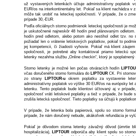
už vystavených letenkách účtuje administratívny poplatok 
EUR/os na interkontinentalny let. Pokiaľ sa klient nachádza v 
môže tak urobiť na leteckej spoločnosti. V prípade, že o z
prípade 30,-EUR.
Podľa oficiálnych storno podmienok leteckej spoločnosti je mo
je uskutočnené najneskôr 48 hodín pred plánovaným odletom. 
hodín pred odletom, alebo potom ako nestihol odlet tzv. no
požiadať len o vrátenie letiskových poplatkov, pokiaľ to podm
jej kompetencii, či žiadosti vyhovie. Pokiaľ má klient záujem
spoločnosti, je potrebné aby kontaktoval priamo leteckú s
letenky nezahŕna službu „Online checkin“, ktorý je spoplatnen
Storno letenky je možné len počas otváracích hodín
LIPTO
včas doručeného storno formulára do
LIPTOUR
CK. Pri stornov
zo strany
LIPTOUR-u
okrem poplatku za vystavenie letenk
administratívny poplatok vo výške 30 EUR/os na európsky let 
letenku. Tento poplatok bude klientovi účtovaný aj v prípade
spoločnosť vráti letiskové poplatky a tiež v prípade, že bude s
zrušila letecká spoločnosť. Tieto poplatky sa účtujú k poplat
V prípade, že letenka bola papierová, spolu so storno formulá
prípade, že nám doručený nebude, akákoľvek refundácia je vyl
Pokiaľ je dôvodom storna letenky závažný dôvod (úmrtie bl
hospitalizácia),
LIPTOUR
odporúča aby klient spolu so storno