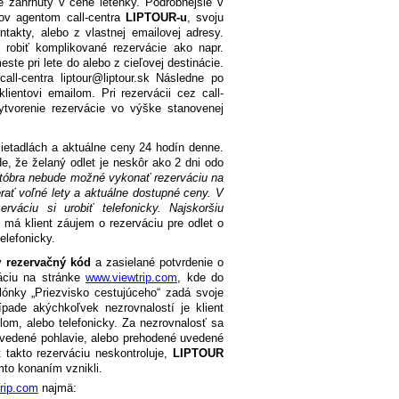
e zahrnutý v cene letenky. Podrobnejšie v
tov agentom call-centra
LIPTOUR-u
, svoju
akty, alebo z vlastnej emailovej adresy.
robiť komplikované rezervácie ako napr.
ste pri lete do alebo z cieľovej destinácie.
ll-centra liptour@liptour.sk Následne po
ientovi emailom. Pri rezervácii cez call-
tvorenie rezervácie vo výške stanovenej
lietadlách a aktuálne ceny 24 hodín denne.
e, že želaný odlet je neskôr ako 2 dni odo
któbra nebude možné vykonať rezerváciu na
erať voľné lety a aktuálne dostupné ceny. V
rváciu si urobiť telefonicky. Najskoršiu
 má klient záujem o rezerváciu pre odlet o
elefonicky.
ný
rezervačný kód
a zasielané potvrdenie o
váciu na stránke
www.viewtrip.com
, kde do
lónky „Priezvisko cestujúceho“ zadá svoje
rípade akýchkoľvek nezrovnalostí je klient
om, alebo telefonicky. Za nezrovnalosť sa
uvedené pohlavie, alebo prehodené uvedené
 takto rezerváciu neskontroluje,
LIPTOUR
mto konaním vznikli.
rip.com
najmä: