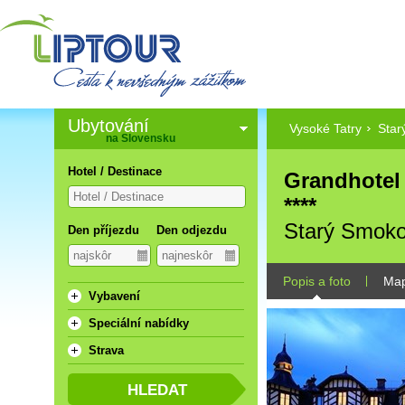
Ubytování
Vysoké Tatry
Star
na Slovensku
Hotel / Destinace
Grandhotel
****
Starý Smok
Den příjezdu
Den odjezdu
Popis a foto
Ma
Vybavení
Speciální nabídky
Strava