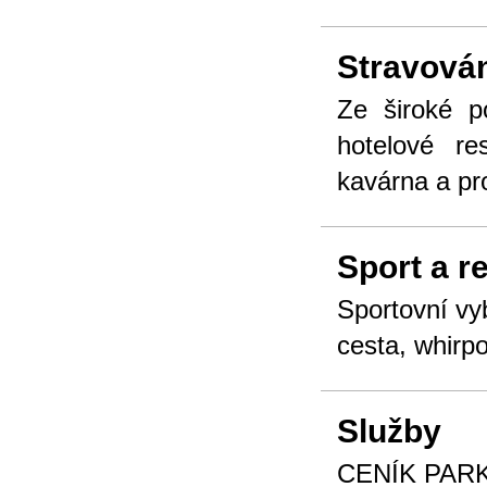
Stravová
Ze široké p
hotelové re
kavárna a pr
Sport a r
Sportovní vy
cesta, whirp
Služby
CENÍK PAR