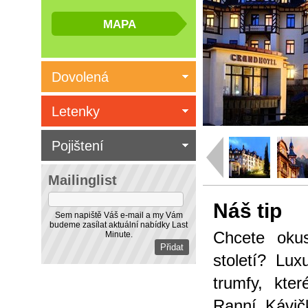
Dovolená
Letenky
Pojištení
Mailinglist
Náš tip
Sem napiště Váš e-mail a my Vám
budeme zasílat aktuální nabídky Last
Chcete okus
Minute.
století? Lux
trumfy, kter
Ranní Kávič