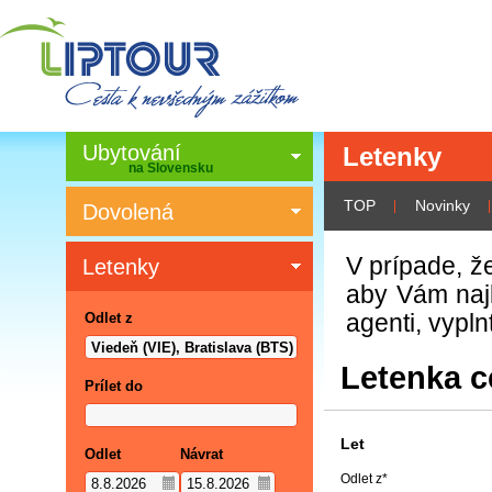
Ubytování
Letenky
na Slovensku
TOP
Novinky
Dovolená
V prípade, že
Letenky
aby Vám najl
Odlet z
agenti, vypln
Letenka c
Prílet do
Let
Odlet
Návrat
Odlet z
*