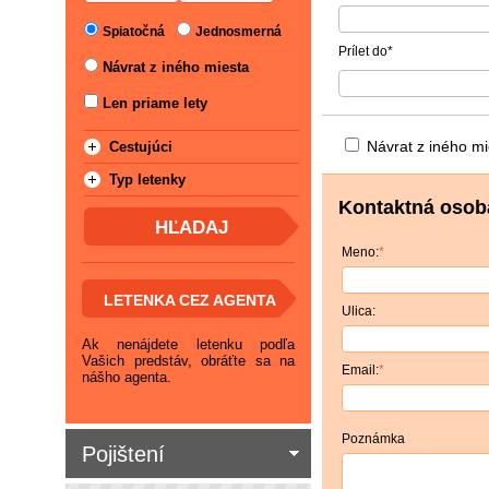
Spiatočná
Jednosmerná
Prílet do
*
Návrat z iného miesta
Len priame lety
Návrat z iného mi
Cestujúci
Typ letenky
Kontaktná osob
Meno:
*
LETENKA CEZ AGENTA
Ulica:
Ak nenájdete letenku podľa
Vašich predstáv, obráťte sa na
Email:
*
nášho agenta.
Poznámka
Pojištení