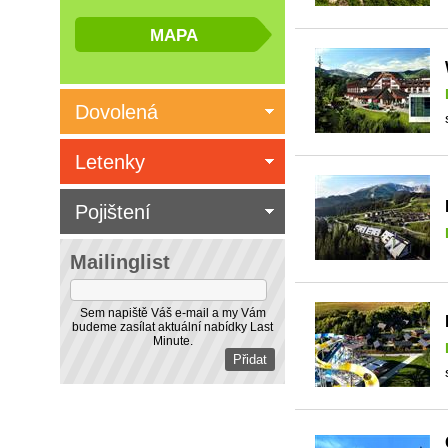
Dovolená
Letenky
Pojištení
Mailinglist
Sem napiště Váš e-mail a my Vám
budeme zasílat aktuální nabídky Last
Minute.