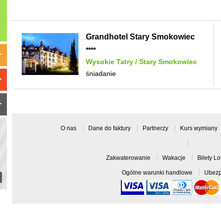
Grandhotel Stary Smokowiec
****
Wysokie Tatry
/
Stary Smokowiec
śniadanie
O nas
Dane do faktury
Partnerzy
Kurs wymiany
Zakwaterowanie
Wakacje
Bilety L
Ogólne warunki handlowe
Ubezp