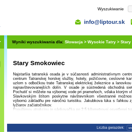
Wyszukiwanie
info@liptour.sk
Wyniki wyszukiwania dla:
Słowacja >
Wysokie Tatry >
Stary
Stary Smokowiec
Najstaršia tatranská osada je v súčasnosti administratívnym centr
centrum Tatranskej horskej služby, hotely, požičovne, cestovné 
uzlom s odbočkou trate Tatranskej elektrickej železnice a lanovkou
najnavštevovanejších dolín. V osade je sústredená obchodná sie
Pochutiť si môžete na výbornej vode pri prameňoch, vďaka ktorým 
Slavkovským štítom poskytne návštevníkom všestranné možnosti 
výbornú základňu pre náročnú turistiku. Jakubkova lúka s ľahkou z
lyžiarov začiatočníkov.
Populárnou atrakciou je sánkovačka po 2,5 kilometrovej osvetlenej t
Liczba gwiazdek:
ws