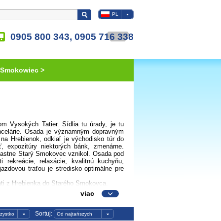
PL
0905 800 343, 0905 716 338
 Smokowiec >
om Vysokých Tatier. Sídlia tu úrady, je tu
kancelárie. Osada je významným dopravným
 na Hrebienok, odkiaľ je východisko túr do
ť, expozitúry niektorých bánk, zmenárne.
vlastne Starý Smokovec vznikol. Osada pod
rekreácie, relaxácie, kvalitnú kuchyňu,
jazdovou traťou je stredisko optimálne pre
rati z Hrebienka do Starého Smokovca.
viac
Sortuj:
zystko
Od najtańszych