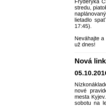
Fryderyka C
stredu, piat
naplánovaný 
lietadlo spa
17:45).
Neváhajte a
už dnes!
Nová link
05.10.201
Nízkonáklado
nové pravid
mesta Kyjev
sobotu na l