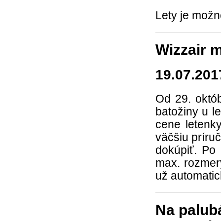
Lety je možn
Wizzair 
19.07.201
Od 29. októb
batožiny u l
cene letenk
väčšiu príru
dokúpiť. Po
max. rozmer
už automatic
Na palubá