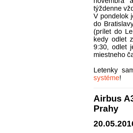
novembra a
týždenne vžd
V pondelok j
do Bratislav
(prílet do L
kedy odlet 
9:30, odlet
miestneho č
Letenky sa
systéme
!
Airbus A
Prahy
20.05.201