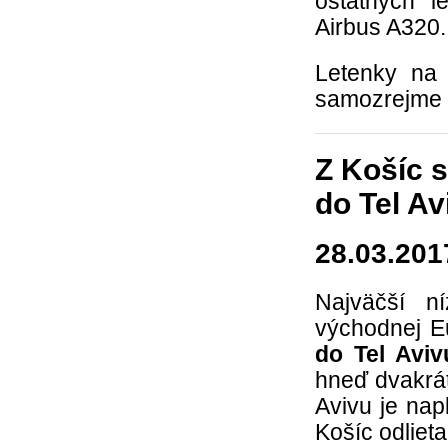
ostatných 
Airbus A320.
Letenky na
samozrejme 
Z Košíc s
do Tel Av
28.03.201
Najväčší n
východnej E
do Tel Aviv
hneď dvakrá
Avivu je nap
Košíc odlieta