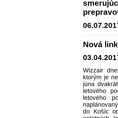
smerujúc
prepravov
06.07.201
Nová link
03.04.201
Wizzair dne
ktorým je 
júna dvakrá
letového p
letového p
naplánovaný 
do Košíc od