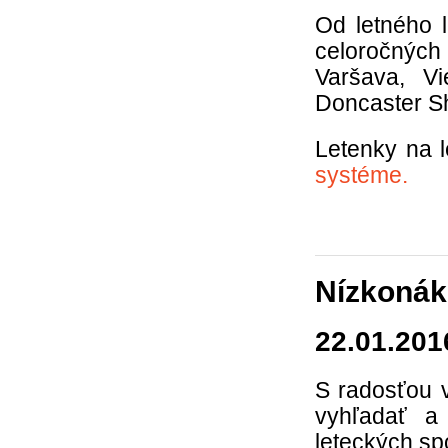
Od letného 
celoročných 
Varšava, Vi
Doncaster She
Letenky na 
systéme.
Nízkonákl
22.01.201
S radosťou 
vyhľadať a
leteckých sp