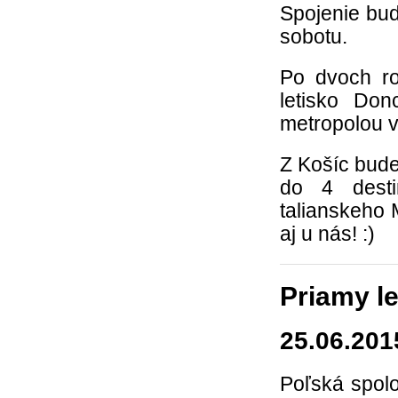
Spojenie bud
sobotu.
Po dvoch ro
letisko Don
metropolou 
Z Košíc bude
do 4 desti
talianskeho 
aj u nás! :)
Priamy le
25.06.201
Poľská spol