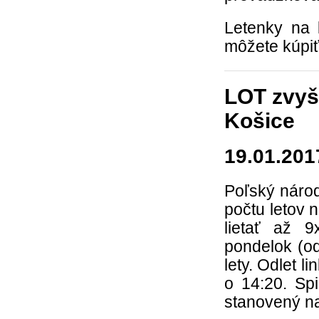
Letenky na 
môžete kúpi
LOT zvyšu
Košice
19.01.201
Poľský náro
počtu letov 
lietať až 
pondelok (od
lety. Odlet 
o 14:20. Sp
stanovený na