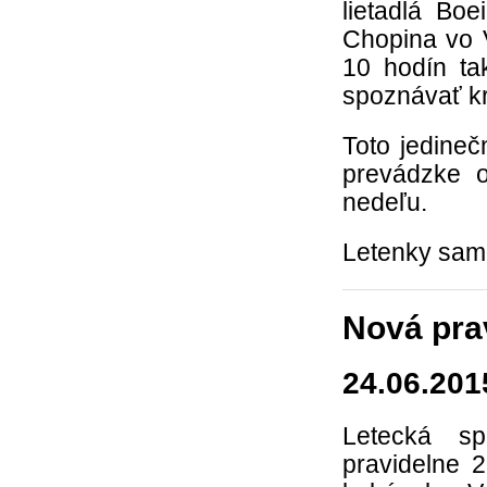
lietadlá Bo
Chopina vo 
10 hodín ta
spoznávať kr
Toto jedine
prevádzke o
nedeľu.
Letenky samo
Nová prav
24.06.201
Letecká s
pravidelne 2