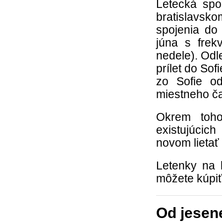
Letecká spo
bratislavsk
spojenia do
júna s frek
nedele). Odl
prílet do So
zo Sofie od
miestneho č
Okrem toh
existujúcic
novom lietať 
Letenky na 
môžete kúpi
Od jesene