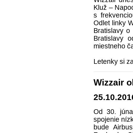
Kluž – Napo
s frekvenci
Odlet linky 
Bratislavy 
Bratislavy o
miestneho č
Letenky si z
Wizzair o
25.10.201
Od 30. júna
spojenie níz
bude Airbu