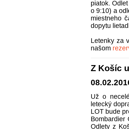
piatok. Odlet
o 9:10) a odl
miestneho č
dopytu lieta
Letenky za 
našom
reze
Z Košíc u
08.02.201
Už o necelé
letecký dopr
LOT bude pr
Bombardier 
Odlety z Ko