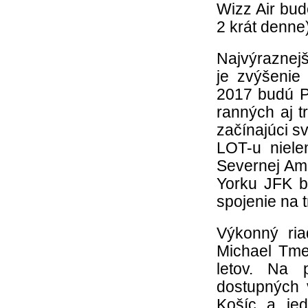
Wizz Air bud
2 krát denne)
Najvýraznejš
je zvýšenie
2017 budú P
ranných aj t
začínajúci sv
LOT-u niele
Severnej Ame
Yorku JFK b
spojenie na t
Výkonný ria
Michael Tmej
letov. Na 
dostupných 
Košíc a je