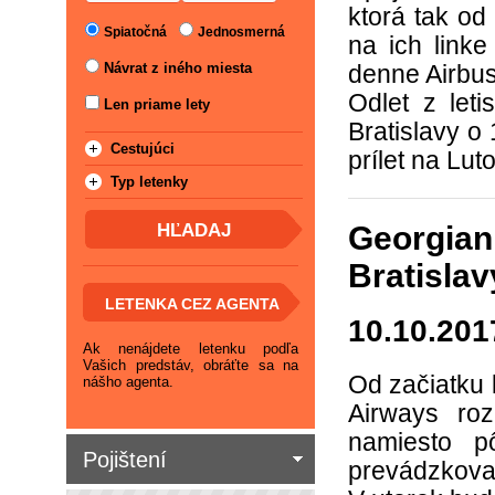
ktorá tak o
Spiatočná
Jednosmerná
na ich link
Návrat z iného miesta
denne Airbus
Odlet z let
Len priame lety
Bratislavy o 
Cestujúci
prílet na Lu
Typ letenky
Georgian
Bratislav
LETENKA CEZ AGENTA
10.10.201
Ak nenájdete letenku podľa
Vašich predstáv, obráťte sa na
Od začiatku 
nášho agenta.
Airways rozh
namiesto p
Pojištení
prevádzkovať