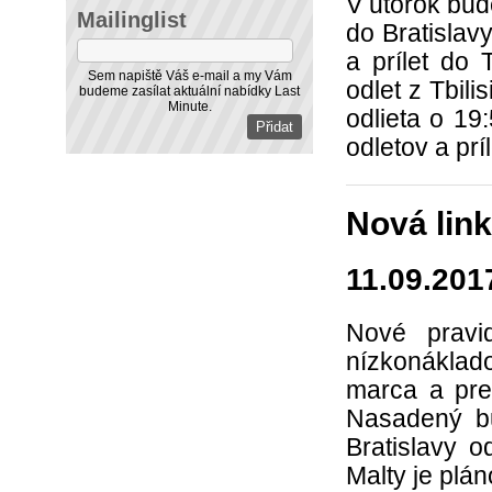
V utorok bud
Mailinglist
do Bratislavy
a prílet do 
Sem napiště Váš e-mail a my Vám
odlet z Tbili
budeme zasílat aktuální nabídky Last
Minute.
odlieta o 19
odletov a prí
Nová link
11.09.201
Nové pravi
nízkonáklad
marca a pre
Nasadený b
Bratislavy o
Malty je plán