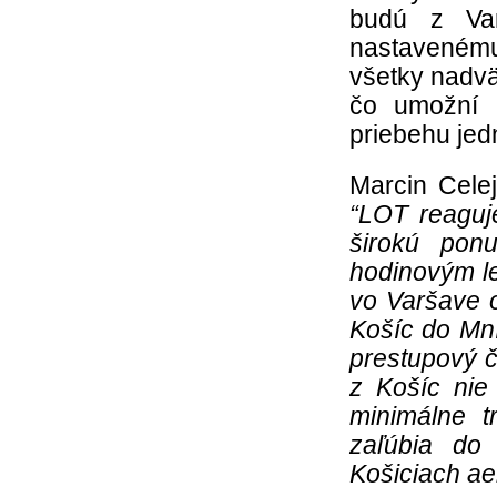
budú z Var
nastavenému
všetky nadvä
čo umožní b
priebehu jed
Marcin Celej
“LOT reaguj
širokú ponu
hodinovým l
vo Varšave 
Košíc do Mn
prestupový 
z Košíc nie
minimálne t
zaľúbia do
Košiciach aer