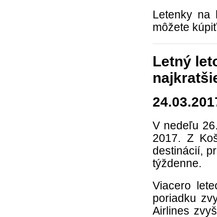
Letenky na 
môžete kúpi
Letný let
najkratš
24.03.201
V nedeľu 26.
2017. Z Koš
destinácií, 
týždenne.
Viacero let
poriadku zvy
Airlines zvy