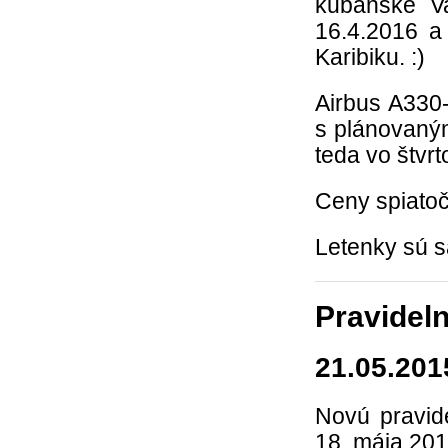
kubánske V
16.4.2016 a
Karibiku. :)
Airbus A330-
s plánovaný
teda vo štvrt
Ceny spiatoč
Letenky sú s
Pravideln
21.05.201
Novú pravid
18. mája 201