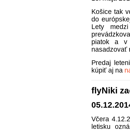
Košice tak v
do európske
Lety medzi
prevádzkovať
piatok a v
nasadzovať m
Predaj lete
kúpiť aj na
n
flyNiki z
05.12.201
Včera 4.12.2
letisku oz