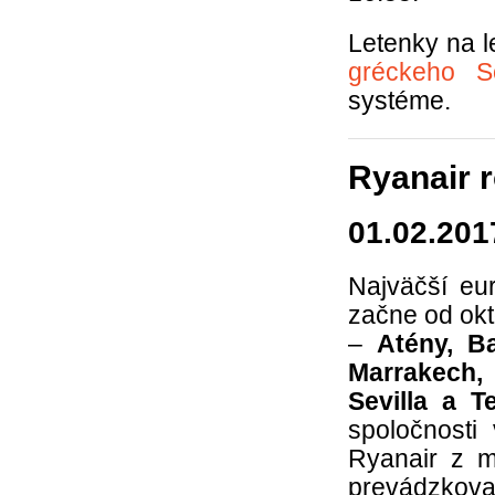
Letenky na l
gréckeho S
systéme.
Ryanair r
01.02.201
Najväčší eu
začne od okt
–
Atény, Ba
Marrakech,
Sevilla a Te
spoločnosti
Ryanair z m
prevádzkovať