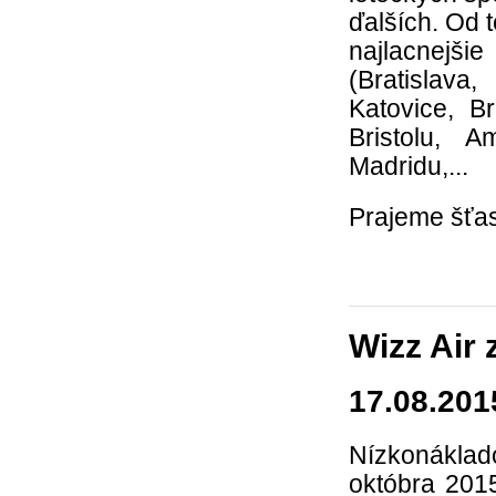
ďalších. Od 
najlacnejši
(Bratislav
Katovice, B
Bristolu, 
Madridu,...
Prajeme šťas
Wizz Air 
17.08.201
Nízkonáklad
októbra 2015