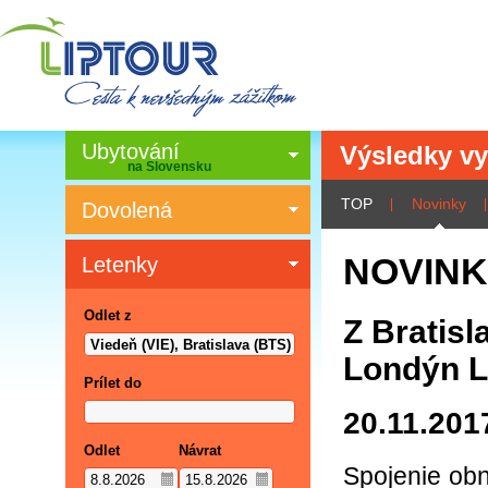
Ubytování
Výsledky vy
na Slovensku
TOP
Novinky
Dovolená
NOVIN
Letenky
Odlet z
Z Bratisl
Londýn L
Prílet do
20.11.201
Odlet
Návrat
Spojenie obn