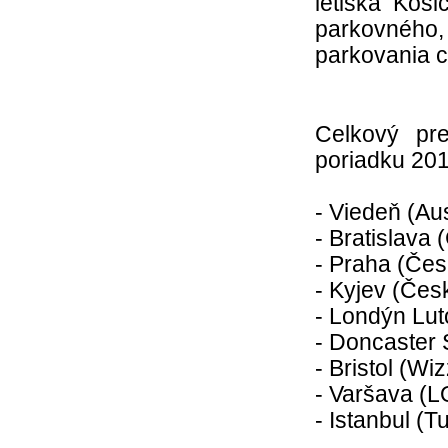
letiska Koš
parkovného, 
parkovania ce
Celkový pre
poriadku 201
- Viedeň (Aus
- Bratislava
- Praha (Čes
- Kyjev (Čes
- Londýn Lut
- Doncaster 
- Bristol (Wi
- Varšava (L
- Istanbul (T