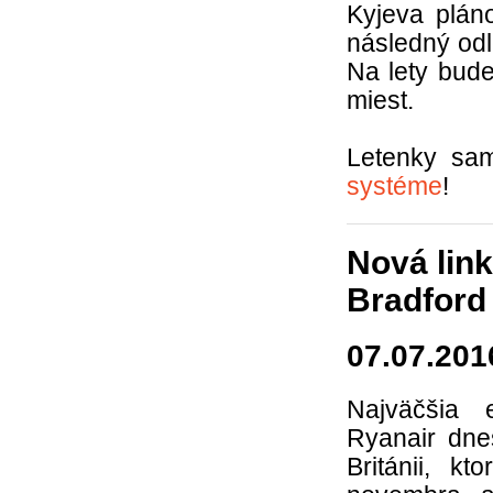
Kyjeva plán
následný odle
Na lety bud
miest.
Letenky sa
systéme
!
Nová link
Bradford
07.07.201
Najväčšia 
Ryanair dnes
Británii, k