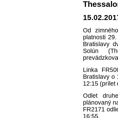
Thessalo
15.02.201
Od zimného 
platnosti 29
Bratislavy 
Solún (Th
prevádzkova
Linka FR50
Bratislavy o
12:15 (prílet
Odlet druh
plánovaný na 
FR2171 odlie
16:55.