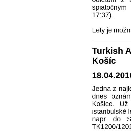
spiatočným 
17:37).
Lety je možn
Turkish A
Košíc
18.04.201
Jedna z najl
dnes oznámi
Košice. Už
istanbulské 
napr. do S
TK1200/120