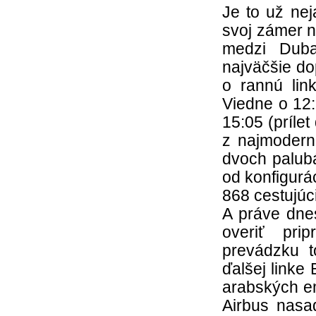
Je to už ne
svoj zámer n
medzi Duba
najväčšie do
o rannú lin
Viedne o 12:
15:05 (príle
z najmoderne
dvoch palubá
od konfigurá
868 cestujúc
A práve dnes
overiť pri
prevádzku t
ďalšej linke
arabských em
Airbus nasa