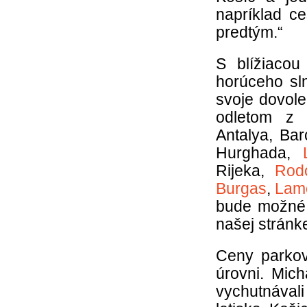
napríklad c
predtým.“
S blížiacou
horúceho sl
svoje dovole
odletom z 
Antalya, Ba
Hurghada,
Rijeka,
Rod
Burgas
,
Lam
bude možné 
našej stránk
Ceny parkov
úrovni. Mic
vychutnávali