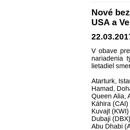
Nové bez
USA a Veľ
22.03.201
V obave pre
nariadenia 
lietadiel sme
Atarturk, Ist
Hamad, Doh
Queen Alia,
Káhira (CAI)
Kuvajt (KWI)
Dubaji (DBX
Abu Dhabi (