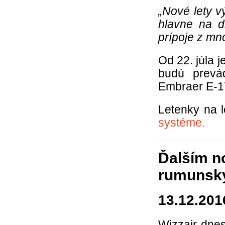
„Nové lety v
hlavne na d
prípoje z mn
Od 22. júla 
budú prevád
Embraer E-1
Letenky na 
systéme.
Ďalším n
rumunský
13.12.201
Wizzair dnes