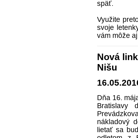
späť.
Využite pret
svoje leten
vám môže a
Nová link
Nišu
16.05.201
Dňa 16. mája
Bratislavy
Prevádzkovať
nákladový 
lietať sa b
odletom z B