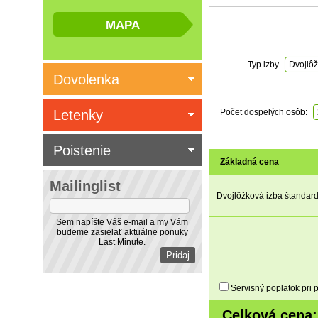
Typ izby
Dvojlôž
Dovolenka
Letenky
Počet dospelých osôb:
Poistenie
Základná cena
Mailinglist
Dvojlôžková izba štandard
Sem napíšte Váš e-mail a my Vám
budeme zasielať aktuálne ponuky
Last Minute.
Servisný poplatok pri 
Celková cena: