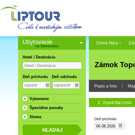
Ubytovanie
Dolná Nitra
Zá
na Slovensku
Hotel / Destinácia
Zámok Topo
Deň príchodu
Deň odchodu
Popis a foto
Ma
Vybavenie
1. Vypočítaj cenu
Špeciálne ponuky
Strava
Deň prichodu