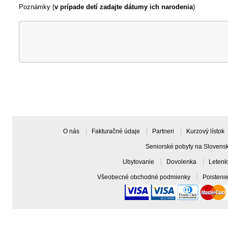
Poznámky (
v prípade detí zadajte dátumy ich narodenia
)
O nás
Fakturačné údaje
Partneri
Kurzový lístok
Seniorské pobyty na Slovens
Ubytovanie
Dovolenka
Leten
Všeobecné obchodné podmienky
Poisteni