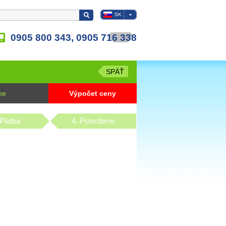
SK
0905 800 343, 0905 716 338
SPÄŤ
ne
Výpočet ceny
 Platba
4. Potvrdenie