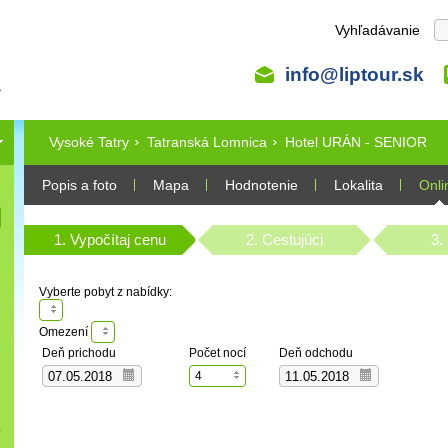
Vyhľadávanie
info@liptour.sk
Vysoké Tatry
Tatranská Lomnica
Hotel URÁN - SENIOR
Popis a foto
Mapa
Hodnotenie
Lokalita
Onli
1. Vypočítaj cenu
2. Cestujúci
3.
Vyberte pobyt z nabídky:
Omezení
Deň prichodu
Počet nocí
Deň odchodu
4