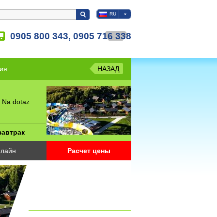
RU
0905 800 343, 0905 716 338
ия
НАЗАД
 Na dotaz
завтрак
лайн
Расчет цены