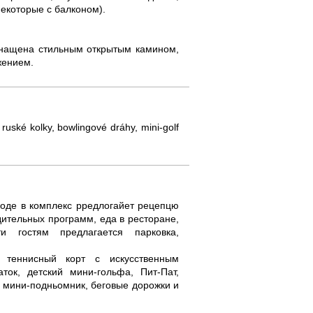
некоторые с балконом).
оснащена стильным открытым камином,
жением.
 ruské kolky, bowlingové dráhy, mini-golf
ходе в комплекс рредлогайет рецепцю
ительных программ, еда в ресторане,
и гостям предлагается парковка,
 теннисный корт с искусственным
ток, детский мини-гольфа, Пит-Пат,
й мини-подньомник, беговые дорожки и