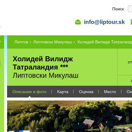
Поиск
info@liptour.sk
Липтов
Липтовски Микулаш
Холидей Вилидж Татраланд
Холидей Вилидж
от
Татраландия ***
Липтовски Микулаш
Описание и фото
Карта
Оценка
Место
Он