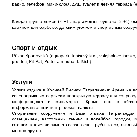
радио, телефон, мини-кухня, душ, туалет и летняя терраса (
Каждая группа домов (4 +1 апартаменты, бунгало, 3 +1) 
комином для барбекю, детским уголком и спортивным соору
Спорт и отдых
Rôzne športoviská (aquapark, tenisový kurt, volejbalové ihrisko,
pre deti, Pit-Pat, Putter a mnoho ďalších).
Услуги
Услуги отдыха в Холидей Вилидж Татраландия: Арена на в
сснепрерывным сервисом,перекрытую террасу для сопровод
конференц-зал и минимаркет. Кроме того в област
информационный центр, обмен валюты.
Спортивные сооружения и База отдыха Татраландия:
освещением, настольный теннис и волейбол, городки, ка
клюшки, в течении зимнего сезона снег трубы, каток, лыжны
многое другое.