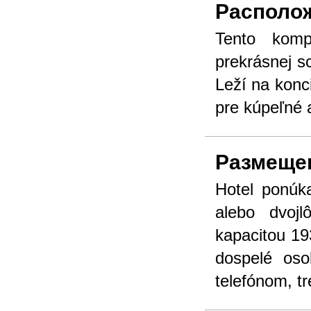
Располо
Tento komp
prekrásnej sc
Leží na konc
pre kúpeľné 
Размеще
Hotel ponúk
alebo dvoj
kapacitou 193
dospelé os
telefónom, t