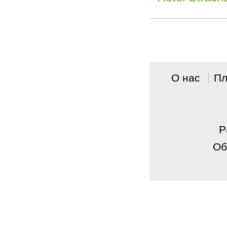
О нас
Пл
P
Об