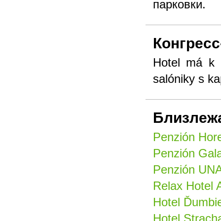
парковки.
Конгресс
Hotel má k d
salóniky s k
Близлеж
Penzión Hore
Penzión Gala
Penzión UNA
Relax Hotel 
Hotel Ďumbie
Hotel Strach