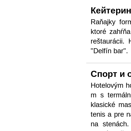
Кейтерин
Raňajky for
ktoré zahŕňa
reštaurácii.
"Delfín bar".
Спорт и 
Hotelovým ho
m s termáln
klasické mas
tenis a pre 
na stenách.