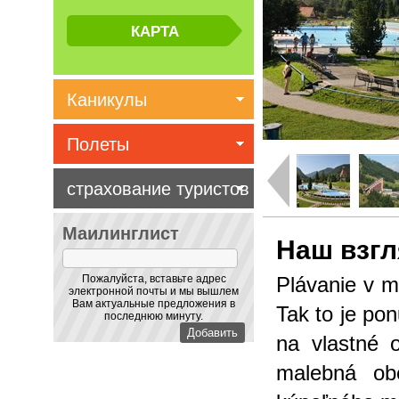
Каникулы
Полеты
страхование туристов
Маилинглист
Наш взг
Пожалуйста, вставьте адрес
Plávanie v m
электронной почты и мы вышлем
Вам актуальные предложения в
Tak to je pon
последнюю минуту.
na vlastné 
malebná ob