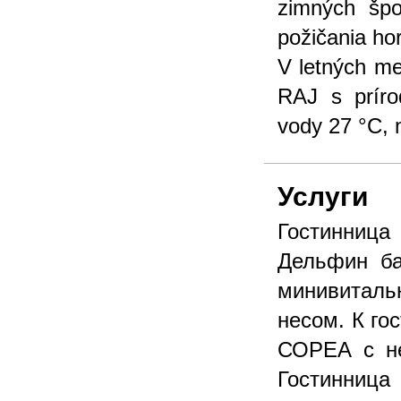
zimných špo
požičania hor
V letných m
RAJ s prír
vody 27 °C, m
Услуги
Гостинница
Дельфин ба
минивиталь
несом. К го
СОРЕА с не
Гостинниц