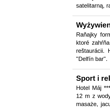
satelitarną, 
Wyżywien
Raňajky for
ktoré zahŕňa
reštaurácii.
"Delfín bar".
Sport i re
Hotel Máj **
12 m z wody 
masaże, jacu