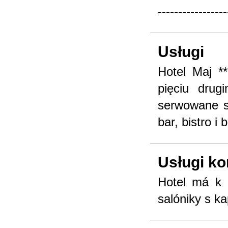
-----------------
Usługi
Hotel Maj **
pięciu drug
serwowane są
bar, bistro i
Usługi k
Hotel má k d
salóniky s k