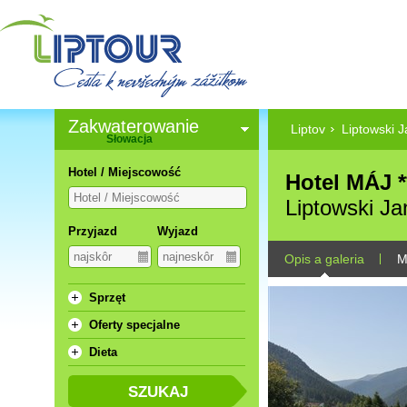
Zakwaterowanie
Liptov
Liptowski J
Słowacja
Hotel / Miejscowość
Hotel MÁJ *
Liptowski Ja
Przyjazd
Wyjazd
Opis a galeria
M
Sprzęt
Oferty specjalne
Dieta