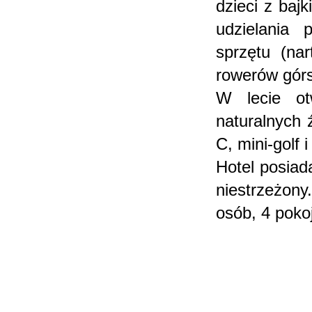
dzieci z baj
udzielania
sprzętu (na
rowerów górs
W lecie o
naturalnych 
C, mini-golf 
Hotel posiad
niestrzeżony
osób, 4 poko