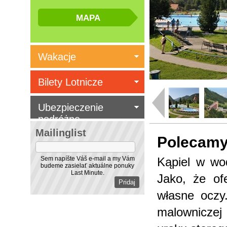
Wakacje
Bilety Lotnicze
Ubezpieczenie
podróżne
Mailinglist
Polecam
Sem napíšte Váš e-mail a my Vám
Kąpiel w wod
budeme zasielať aktuálne ponuky
Last Minute.
Jako, że of
własne oczy
malowniczej