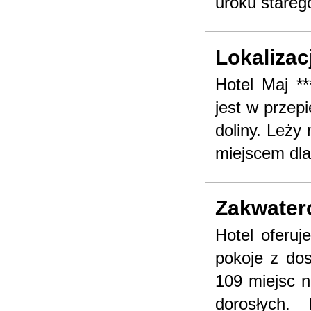
uroku stareg
Lokalizac
Hotel Maj **
jest w przepi
doliny. Leży
miejscem dla
Zakwater
Hotel oferu
pokoje z do
109 miejsc n
dorosłych.