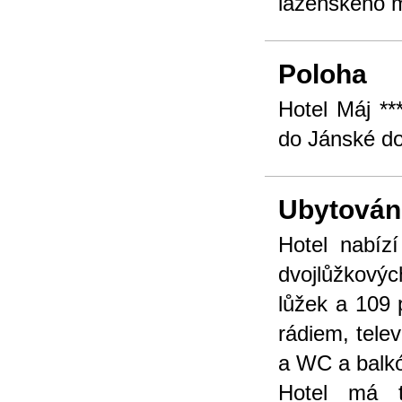
lázeňského 
Poloha
Hotel Máj **
do Jánské do
Ubytován
Hotel nabíz
dvojlůžkový
lůžek a 109 
rádiem, tele
a WC a balk
Hotel má t