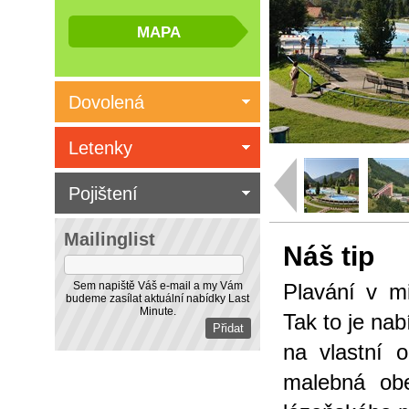
Dovolená
Letenky
Pojištení
Mailinglist
Náš tip
Sem napiště Váš e-mail a my Vám
Plavání v m
budeme zasílat aktuální nabídky Last
Minute.
Tak to je nab
na vlastní 
malebná ob