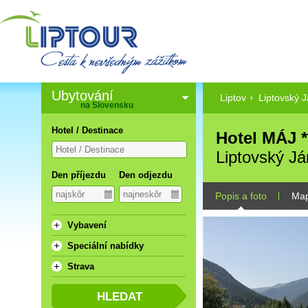
Ubytování
Liptov
Liptovský 
na Slovensku
Hotel / Destinace
Hotel MÁJ *
Liptovský Já
Den příjezdu
Den odjezdu
Popis a foto
Ma
Vybavení
Speciální nabídky
Strava