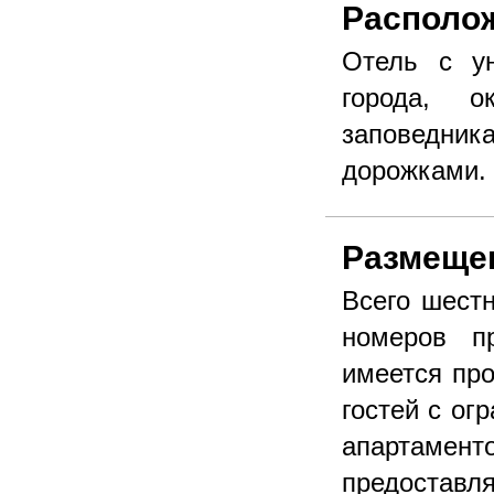
Располо
Отель с у
города, о
заповедн
дорожками.
Размеще
Всего шест
номеров п
имеется пр
гостей с о
апартамент
предоставля