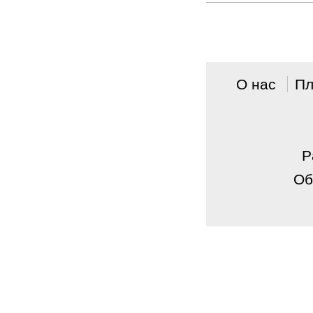
О нас
Пл
P
Об