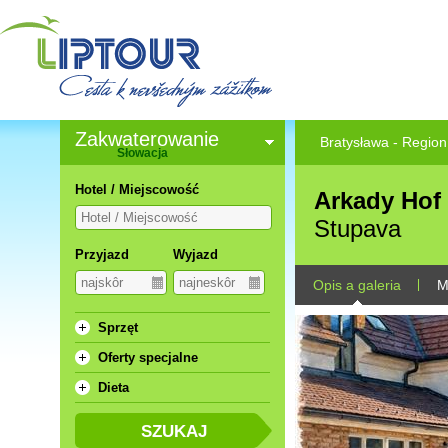
Zakwaterowanie
Bratysława - Region
Słowacja
Hotel / Miejscowość
Arkady Hof 
Stupava
Przyjazd
Wyjazd
Opis a galeria
M
Sprzęt
Oferty specjalne
Dieta