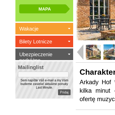
Wakacje
Bilety Lotnicze
Ubezpieczenie
podróżne
Mailinglist
Charakte
Sem napíšte Váš e-mail a my Vám
Arkady Hof 
budeme zasielať aktuálne ponuky
Last Minute.
kilka minut 
ofertę muzycz