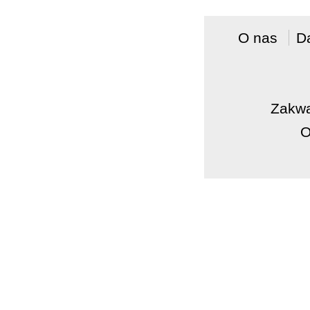
O nas
D
Zakw
O