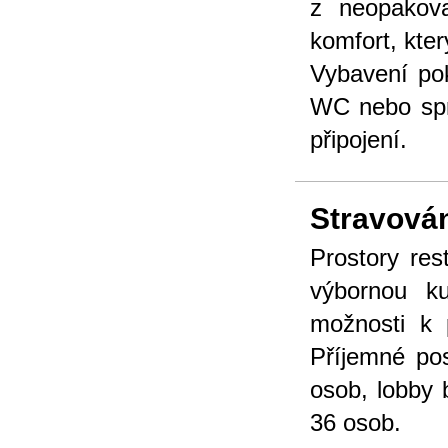
z neopakova
komfort, kte
Vybavení pok
WC nebo sprc
připojení.
Stravová
Prostory res
výbornou ku
možnosti k p
Příjemné pos
osob, lobby b
36 osob.