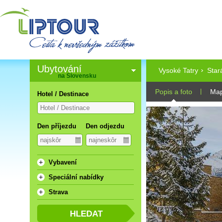
Ubytování
Vysoké Tatry
Star
na Slovensku
Popis a foto
Ma
Hotel / Destinace
Den příjezdu
Den odjezdu
Vybavení
Speciální nabídky
Strava