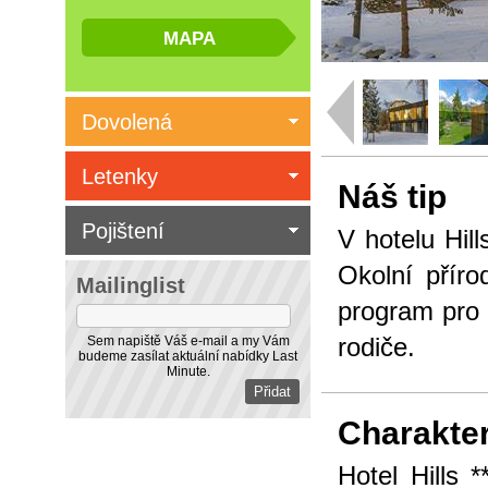
Dovolená
Letenky
Náš tip
Pojištení
V hotelu Hil
Okolní příro
Mailinglist
program pro
rodiče.
Sem napiště Váš e-mail a my Vám
budeme zasílat aktuální nabídky Last
Minute.
Charakter
Hotel Hills 