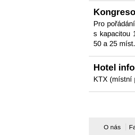
Kongreso
Pro pořádání
s kapacitou 
50 a 25 míst
Hotel inf
KTX (místní p
O nás
F