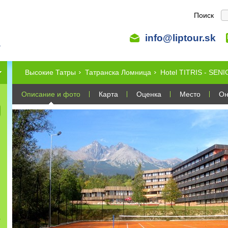
Поиск
info@liptour.sk
Высокие Татры
Татранска Ломница
Hotel TITRIS - SEN
Описание и фото
Карта
Оценка
Место
Он