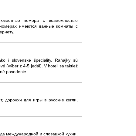
ухместные номера с возможностью
 номерах имеются ванные комнаты с
ернету.
ko i slovenské špeciality. Raňajky sú
 (výber z 4-5 jedál). V hoteli sa taktiež
mné posedenie.
т, дорожки для игры в русские кегли,
юда международной и словацкой кухни.