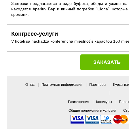
Завтраки предлагаются в виде буфета, обеды и ужины на 
находятся Aperitív Бар и винный погребок "Шопа", которы
времени.
Конгресс-услуги
V hoteli sa nachádza konferenčná miestnoť s kapacitou 160 mies
ЗАКАЗАТЬ
О нас
Платежная информация
Партнеры
Курсы в
Pазмещения
Каникулы
Поле
Общие положения и условия
Ст