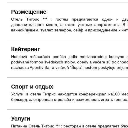
Размещение
Отель Титрис *** : гостям предлагаются одно- и дв
дополнительного места, а также уютные апартаменты. В
ванной/душем, туалет, телефон, сейф и присоединение к инт
Кейтеринг
Hotelová reštaurácia ponúka jedlá medzinárodnej kuchyne a
podávané formou švédskych stolov, obedy a večere sú trojchodové
nachádza Aperitív Bar a vináreň "Šopa" hosťom poskytuje príje
Спорт и отдых
Услуги: в отеле Титрис находится конференцзал на160 мес
бильярд, электронная стрельба и возможность играть теннис.
Услуги
Питание Отель Титрис *** : ресторан в отеле предлагает бл