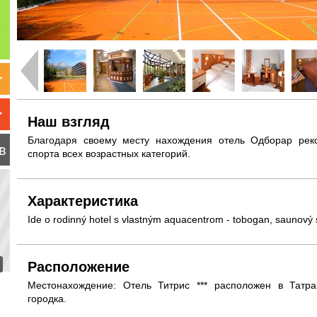
Наш взгляд
Благодаря своему месту нахождения отель Одборар рек
в
спорта всех возрастных категорий.
Характеристика
Ide o rodinný hotel s vlastným aquacentrom - tobogan, saunový 
Расположение
Местонахождение: Отель Титрис *** расположен в Татр
городка.